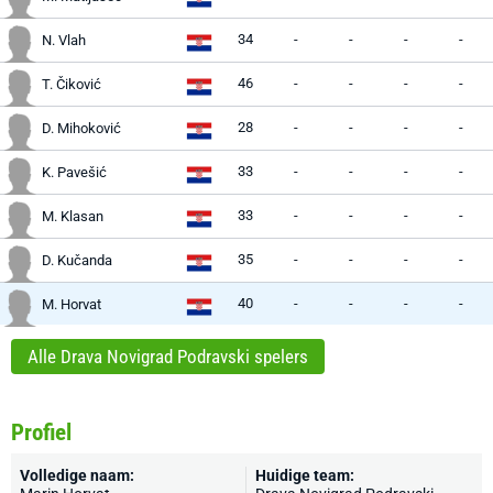
34
-
-
-
-
N. Vlah
46
-
-
-
-
T. Čiković
28
-
-
-
-
D. Mihoković
33
-
-
-
-
K. Pavešić
33
-
-
-
-
M. Klasan
35
-
-
-
-
D. Kučanda
40
-
-
-
-
M. Horvat
Alle Drava Novigrad Podravski spelers
Profiel
Volledige naam:
Huidige team: