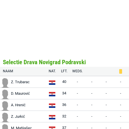
Selectie Drava Novigrad Podravski
NAAM
NAT.
LFT.
WEDS.
40
-
-
-
-
Z. Trubarac
34
-
-
-
-
D. Maurović
36
-
-
-
-
A. Hrenić
32
-
-
-
-
Z. Jurkić
37
-
-
-
-
M. Matijašec