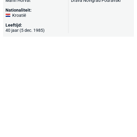
Marin Horvat
Drava Novigrad Podravski
Nationaliteit:
Kroatië
Leeftijd:
40 jaar (5 dec. 1985)