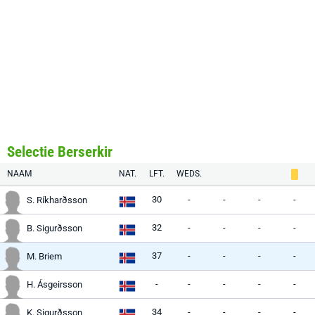
Selectie Berserkir
NAAM
NAT.
LFT.
WEDS.
30
-
-
-
-
S. Ríkharðsson
32
-
-
-
-
B. Sigurðsson
37
-
-
-
-
M. Briem
-
-
-
-
-
H. Ásgeirsson
34
-
-
-
-
K. Sigurðsson