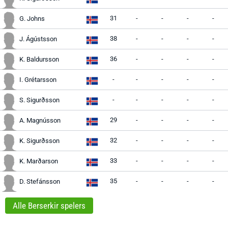
31
-
-
-
-
G. Johns
38
-
-
-
-
J. Ágústsson
36
-
-
-
-
K. Baldursson
-
-
-
-
-
I. Grétarsson
-
-
-
-
-
S. Sigurðsson
29
-
-
-
-
A. Magnússon
32
-
-
-
-
K. Sigurðsson
33
-
-
-
-
K. Marðarson
35
-
-
-
-
D. Stefánsson
Alle Berserkir spelers