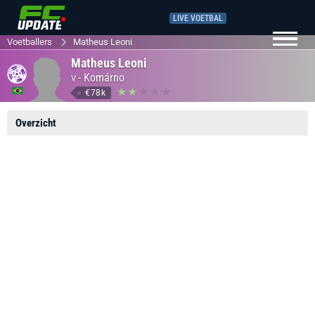
LIVE VOETBAL
Voetballers
Matheus Leoni
Matheus Leoni
-
Komárno
V
€78k
Overzicht