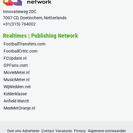
Innovatieweg 20C
7007 CD, Doetinchem, Netherlands
+31(315)-764002
Realtimes | Publishing Network
FootballTransfers.com
FootballCritic.com
FCUpdate.nl
GPFans.com
MovieMeter.nl
MusicMeter.nl
WijWedden.net
Kelderklasse
Anfield Watch
MeeMetOranje.nl
Over ons
Adverteren
Contact
Vacatures
Privacy
Algemene voorwaarden