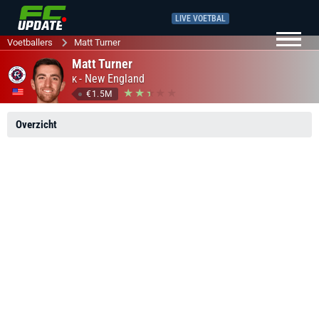
LIVE VOETBAL
Voetballers
Matt Turner
Matt Turner
-
New England
K
€1.5M
Overzicht