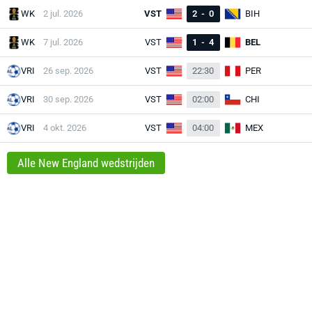
WK
2 jul. 2026
VST
2
-
0
BIH
WK
7 jul. 2026
VST
1
-
4
BEL
VRI
26 sep. 2026
VST
22:30
PER
VRI
30 sep. 2026
VST
02:00
CHI
VRI
4 okt. 2026
VST
04:00
MEX
Alle New England wedstrijden