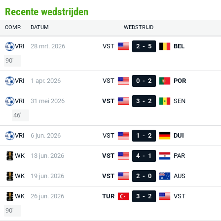
Recente wedstrijden
COMP.
DATUM
WEDSTRIJD
VRI
28 mrt. 2026
VST
2
-
5
BEL
90'
VRI
1 apr. 2026
VST
0
-
2
POR
VRI
31 mei 2026
VST
3
-
2
SEN
46'
VRI
6 jun. 2026
VST
1
-
2
DUI
WK
13 jun. 2026
VST
4
-
1
PAR
WK
19 jun. 2026
VST
2
-
0
AUS
WK
26 jun. 2026
TUR
3
-
2
VST
90'