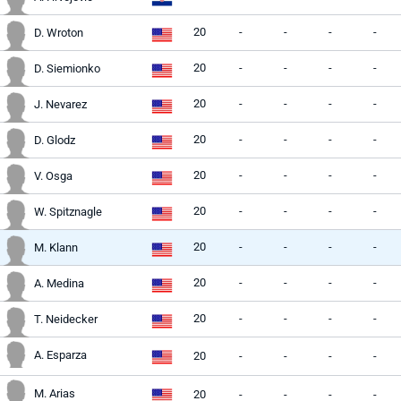
20
-
-
-
-
D. Wroton
20
-
-
-
-
D. Siemionko
20
-
-
-
-
J. Nevarez
20
-
-
-
-
D. Glodz
20
-
-
-
-
V. Osga
20
-
-
-
-
W. Spitznagle
20
-
-
-
-
M. Klann
20
-
-
-
-
A. Medina
20
-
-
-
-
T. Neidecker
A. Esparza
20
-
-
-
-
M. Arias
20
-
-
-
-