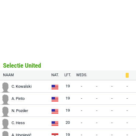
Selectie United
NAAM
NAT.
LFT.
WEDS.
19
-
-
-
-
C. Kowalski
19
-
-
-
-
A. Pinto
19
-
-
-
-
N. Pozder
20
-
-
-
-
C. Hess
19
-
-
-
-
A. Hrvojević