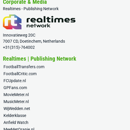
Corporate & Media
Realtimes - Publishing Network
Innovatieweg 20C
7007 CD, Doetinchem, Netherlands
+31(315)-764002
Realtimes | Publishing Network
FootballTransfers.com
FootballCritic.com
FCUpdate.nl
GPFans.com
MovieMeter.nl
MusicMeter.nl
WijWedden.net
Kelderklasse
Anfield Watch
MeeMetOranje.nl