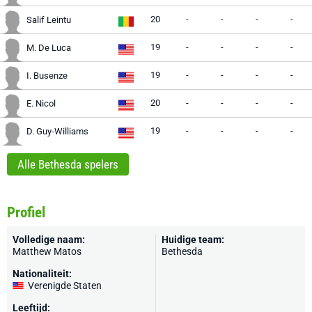
20
-
-
-
-
Salif Leintu
19
-
-
-
-
M. De Luca
19
-
-
-
-
I. Busenze
20
-
-
-
-
E. Nicol
19
-
-
-
-
D. Guy-Williams
Alle Bethesda spelers
Profiel
Volledige naam:
Huidige team:
Matthew Matos
Bethesda
Nationaliteit:
Verenigde Staten
Leeftijd: