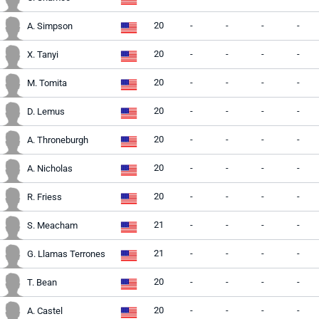
20
-
-
-
-
A. Simpson
20
-
-
-
-
X. Tanyi
20
-
-
-
-
M. Tomita
20
-
-
-
-
D. Lemus
20
-
-
-
-
A. Throneburgh
20
-
-
-
-
A. Nicholas
20
-
-
-
-
R. Friess
21
-
-
-
-
S. Meacham
21
-
-
-
-
G. Llamas Terrones
20
-
-
-
-
T. Bean
20
-
-
-
-
A. Castel