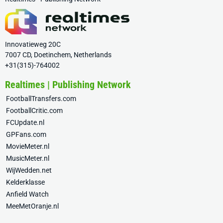
Innovatieweg 20C
7007 CD, Doetinchem, Netherlands
+31(315)-764002
Realtimes | Publishing Network
FootballTransfers.com
FootballCritic.com
FCUpdate.nl
GPFans.com
MovieMeter.nl
MusicMeter.nl
WijWedden.net
Kelderklasse
Anfield Watch
MeeMetOranje.nl