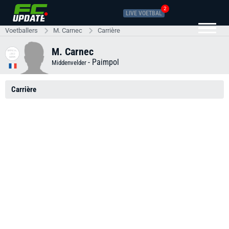
2
LIVE VOETBAL
Voetballers
M. Carnec
Carrière
M. Carnec
-
Paimpol
Middenvelder
Carrière