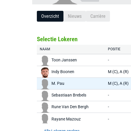
Overzicht
Nieuws
Carrière
Selectie Lokeren
NAAM
POSITIE
Toon Janssen
-
Indy Boonen
M (C), A (R)
M. Pau
M (C), A (R)
Sebastiaan Brebels
-
Rune Van Den Bergh
-
Rayane Mazouz
-