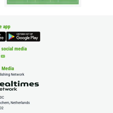
e app
 social media
& Media
blishing Network
20C
nchem, Netherlands
02