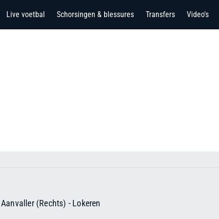
Live voetbal
Schorsingen & blessures
Transfers
Video's
 Aanvaller (Rechts)
-
Lokeren