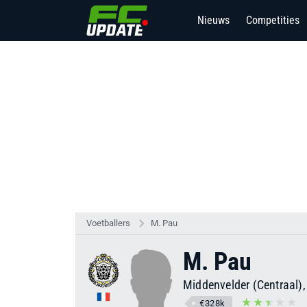
Nieuws
Competities
Voetballers
M. Pau
M. Pau
Middenvelder (Centraal),
€328k