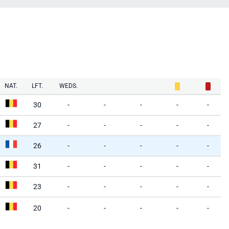
NAT.
LFT.
WEDS.
30
-
-
-
-
-
27
-
-
-
-
-
26
-
-
-
-
-
31
-
-
-
-
-
23
-
-
-
-
-
20
-
-
-
-
-