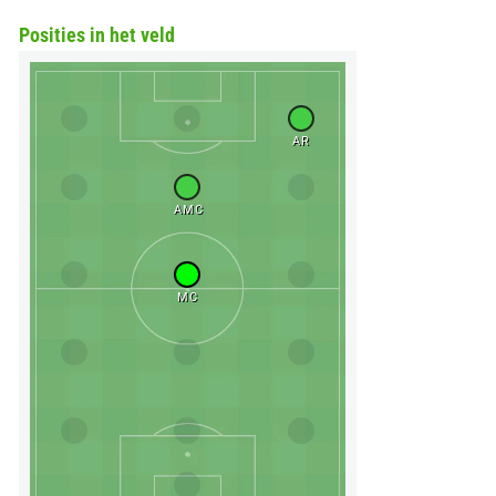
Posities in het veld
AR
AMC
MC