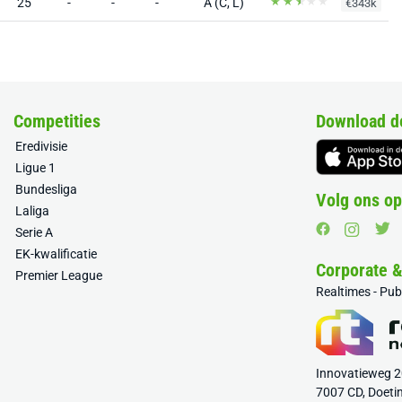
25
-
-
-
A (C, L)
€343k
Competities
Download d
Eredivisie
Ligue 1
Bundesliga
Volg ons op
Laliga
Serie A
EK-kwalificatie
Corporate 
Premier League
Realtimes - Pu
Innovatieweg 
7007 CD, Doeti