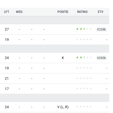
LFT.
WED.
POSITIE
RATING
ETV
27
-
-
-
€228k
19
-
-
-
-
24
-
-
-
K
€355k
19
-
-
-
-
21
-
-
-
-
17
-
-
-
-
24
-
-
-
V (L, R)
-