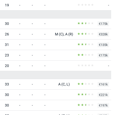
19
-
-
-
-
30
-
-
-
€175k
26
-
-
-
M (C), A (R)
€328k
31
-
-
-
€135k
23
-
-
-
€173k
20
-
-
-
-
33
-
-
-
A (C, L)
€161k
30
-
-
-
€221k
30
-
-
-
€197k