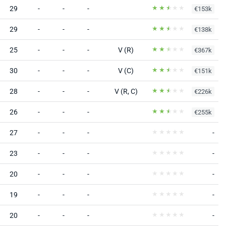
29
-
-
-
€153k
29
-
-
-
€138k
25
-
-
-
V (R)
€367k
30
-
-
-
V (C)
€151k
28
-
-
-
V (R, C)
€226k
26
-
-
-
€255k
27
-
-
-
-
23
-
-
-
-
20
-
-
-
-
19
-
-
-
-
20
-
-
-
-