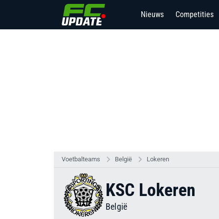
Nieuws
Competities
Voetbalteams
België
Lokeren
KSC Lokeren
België