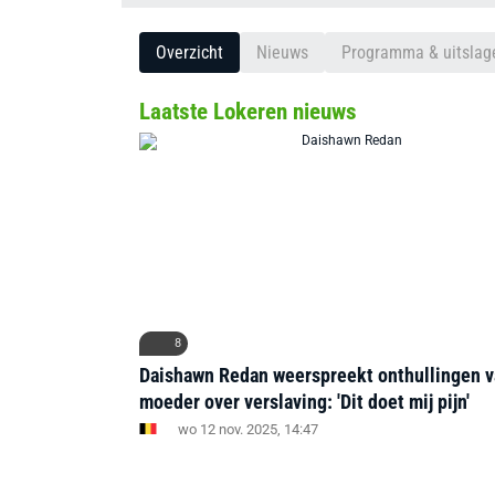
Overzicht
Nieuws
Programma & uitslag
Laatste Lokeren nieuws
8
Daishawn Redan weerspreekt onthullingen va
moeder over verslaving: 'Dit doet mij pijn'
wo 12 nov. 2025, 14:47