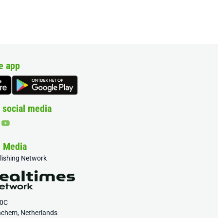
e app
 social media
& Media
blishing Network
20C
nchem, Netherlands