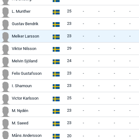
25
-
-
-
-
L. Munther
23
-
-
-
-
Gustav Bendrik
23
-
-
-
-
Melker Larsson
29
-
-
-
-
Viktor Nilsson
24
-
-
-
-
Melvin Sjöland
23
-
-
-
-
Felix Gustafsson
23
-
-
-
-
I. Shamoun
25
-
-
-
-
Victor Karlsson
23
-
-
-
-
M. Nydén
23
-
-
-
-
M. Saeed
Måns Andersson
20
-
-
-
-