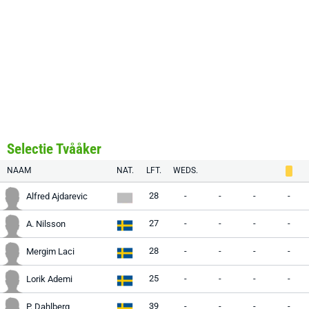
Selectie Tvååker
NAAM
NAT.
LFT.
WEDS.
28
-
-
-
-
Alfred Ajdarevic
27
-
-
-
-
A. Nilsson
28
-
-
-
-
Mergim Laci
25
-
-
-
-
Lorik Ademi
39
-
-
-
-
P. Dahlberg