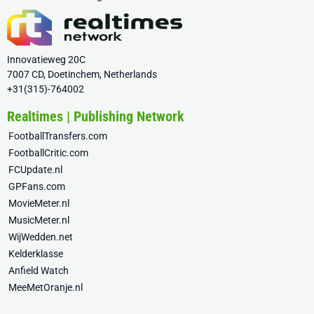
Innovatieweg 20C
7007 CD, Doetinchem, Netherlands
+31(315)-764002
Realtimes | Publishing Network
FootballTransfers.com
FootballCritic.com
FCUpdate.nl
GPFans.com
MovieMeter.nl
MusicMeter.nl
WijWedden.net
Kelderklasse
Anfield Watch
MeeMetOranje.nl