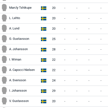
Marcly Tshikupe
20
-
-
-
-
L. Lehto
20
-
-
-
-
A. Lund
20
-
-
-
-
G. Gustavsson
25
-
-
-
-
A. Johansson
28
-
-
-
-
I. Wiman
22
-
-
-
-
A. Capocci Nielsen
22
-
-
-
-
A. Svensson
24
-
-
-
-
I. Johansson
29
-
-
-
-
V. Gustavsson
20
-
-
-
-