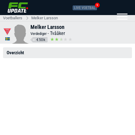
9
LIVE VOETBAL
Voetballers
Melker Larsson
Melker Larsson
-
Tvååker
Verdediger
€50k
Overzicht