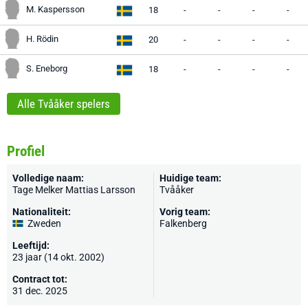
M. Kaspersson
18
-
-
-
-
H. Rödin
20
-
-
-
-
S. Eneborg
18
-
-
-
-
Alle Tvååker spelers
Profiel
Volledige naam:
Huidige team:
Tage Melker Mattias Larsson
Tvååker
Nationaliteit:
Vorig team:
Zweden
Falkenberg
Leeftijd:
23 jaar (14 okt. 2002)
Contract tot:
31 dec. 2025