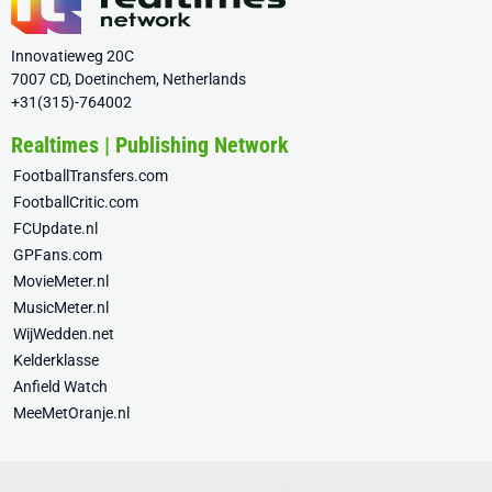
Innovatieweg 20C
7007 CD, Doetinchem, Netherlands
+31(315)-764002
Realtimes | Publishing Network
FootballTransfers.com
FootballCritic.com
FCUpdate.nl
GPFans.com
MovieMeter.nl
MusicMeter.nl
WijWedden.net
Kelderklasse
Anfield Watch
MeeMetOranje.nl