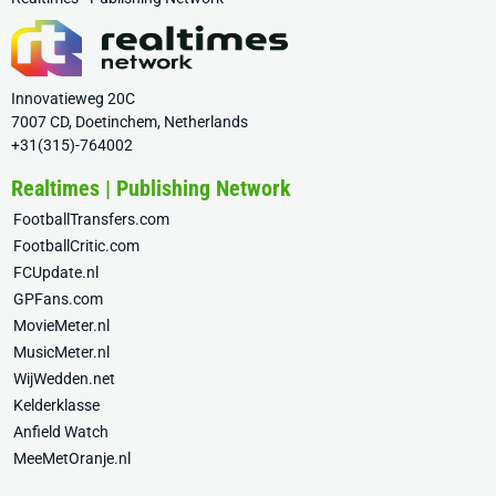
Innovatieweg 20C
7007 CD, Doetinchem, Netherlands
+31(315)-764002
Realtimes | Publishing Network
FootballTransfers.com
FootballCritic.com
FCUpdate.nl
GPFans.com
MovieMeter.nl
MusicMeter.nl
WijWedden.net
Kelderklasse
Anfield Watch
MeeMetOranje.nl