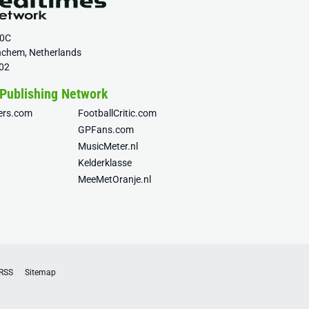
20C
nchem, Netherlands
02
 Publishing Network
fers.com
FootballCritic.com
GPFans.com
MusicMeter.nl
Kelderklasse
MeeMetOranje.nl
RSS
Sitemap