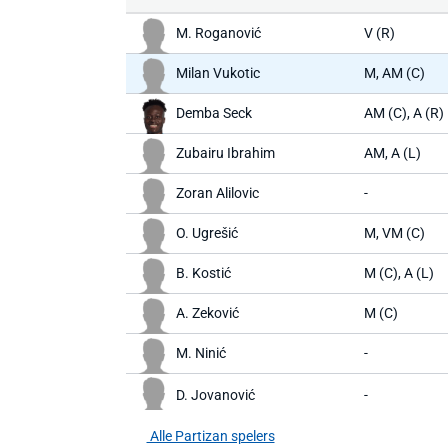
M. Roganović
V (R)
Milan Vukotic
M, AM (C)
Demba Seck
AM (C), A (R)
Zubairu Ibrahim
AM, A (L)
Zoran Alilovic
-
O. Ugrešić
M, VM (C)
B. Kostić
M (C), A (L)
A. Zeković
M (C)
M. Ninić
-
D. Jovanović
-
Alle Partizan spelers