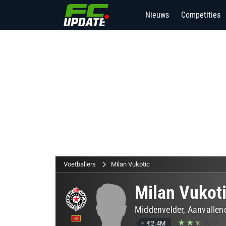
Nieuws
Competities
Voetballers
Milan Vukotic
Milan Vukot
Middenvelder, Aanvallen
€2.4M