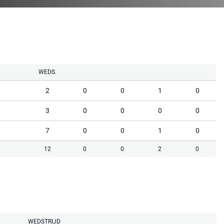
WEDS.
2
0
0
1
0
3
0
0
0
0
7
0
0
1
0
12
0
0
2
0
WEDSTRIJD