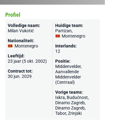
Profiel
Volledige naam:
Huidige team:
Milan Vukotić
Partizan
,
Montenegro
Nationaliteit:
Montenegro
Interlands:
12
Leeftijd:
23 jaar (5 okt. 2002)
Positie:
Middenvelder,
Contract tot:
Aanvallende
30 jun. 2029
Middenvelder
(Centraal)
Vorige teams:
Iskra
,
Budućnost
,
Dinamo Zagreb,
Dinamo Zagreb
,
Tabor,
Zrinjski