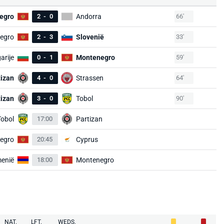
egro
2
-
0
Andorra
66'
egro
2
-
3
Slovenië
33'
arije
0
-
1
Montenegro
59'
tizan
4
-
0
Strassen
64'
tizan
3
-
0
Tobol
90'
Tobol
17:00
Partizan
egro
20:45
Cyprus
enië
18:00
Montenegro
NAT.
LFT.
WEDS.