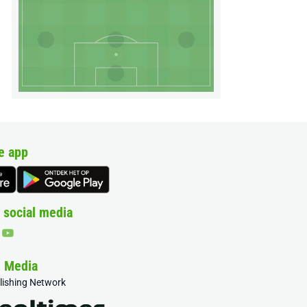
e app
 social media
& Media
blishing Network