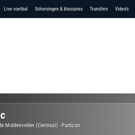
Live voetbal
Schorsingen & blessures
Transfers
Video's
ic
de Middenvelder (Centraal)
-
Partizan