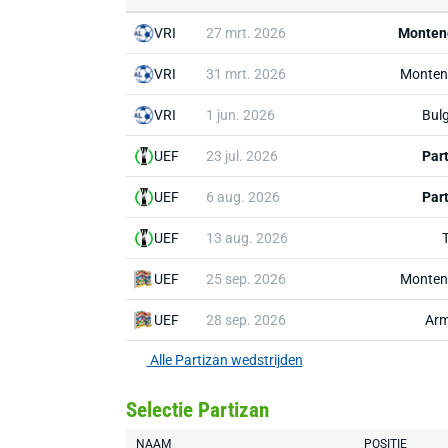
VRI
27 mrt. 2026
Monten
VRI
31 mrt. 2026
Monten
VRI
1 jun. 2026
Bulg
UEF
23 jul. 2026
Par
UEF
6 aug. 2026
Par
UEF
13 aug. 2026
UEF
25 sep. 2026
Monten
UEF
28 sep. 2026
Arm
Alle Partizan wedstrijden
Selectie Partizan
NAAM
POSITIE