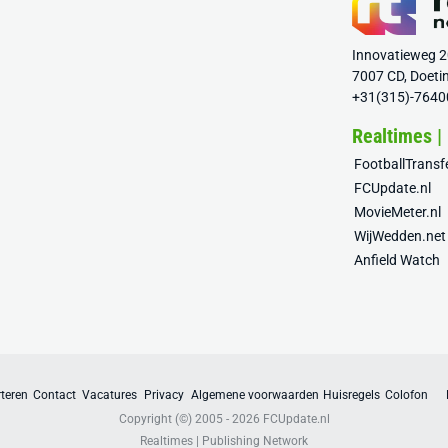
Innovatieweg 
7007 CD, Doeti
+31(315)-7640
Realtimes |
FootballTrans
FCUpdate.nl
MovieMeter.nl
WijWedden.net
Anfield Watch
teren
Contact
Vacatures
Privacy
Algemene voorwaarden
Huisregels
Colofon
Copyright (©) 2005 - 2026
FCUpdate.nl
Realtimes | Publishing Network