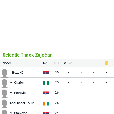
Selectie Timok Zaječar
NAAM
NAT.
LFT.
WEDS.
36
-
-
-
-
I. Božović
25
-
-
-
-
M. Okafor
26
-
-
-
-
M. Petrović
25
-
-
-
-
Aboubacar Toure
24
-
-
-
-
M. Stajković