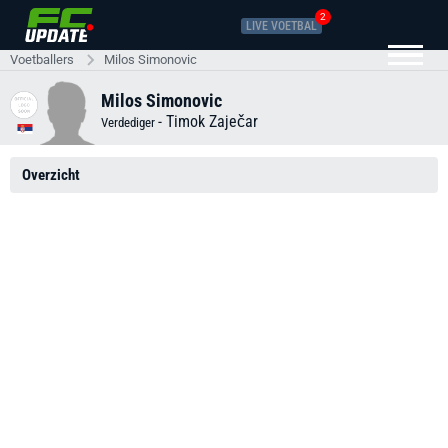
2
LIVE VOETBAL
Voetballers
Milos Simonovic
Milos Simonovic
-
Timok Zaječar
Verdediger
Overzicht