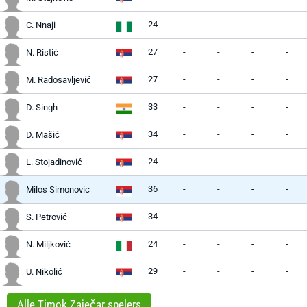
24
-
-
-
-
C. Nnaji
27
-
-
-
-
N. Ristić
27
-
-
-
-
M. Radosavljević
33
-
-
-
-
D. Singh
34
-
-
-
-
D. Mašić
24
-
-
-
-
L. Stojadinović
36
-
-
-
-
Milos Simonovic
34
-
-
-
-
S. Petrović
24
-
-
-
-
N. Miljković
29
-
-
-
-
U. Nikolić
Alle Timok Zaječar spelers