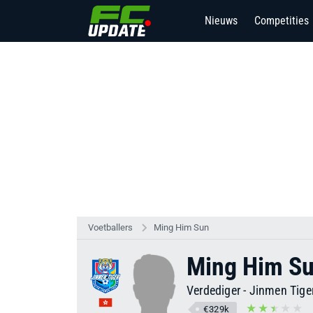
Nieuws
Competities
2
Voetballers
Ming Him Sun
Ming Him S
Verdediger
-
Jinmen Tige
€329k