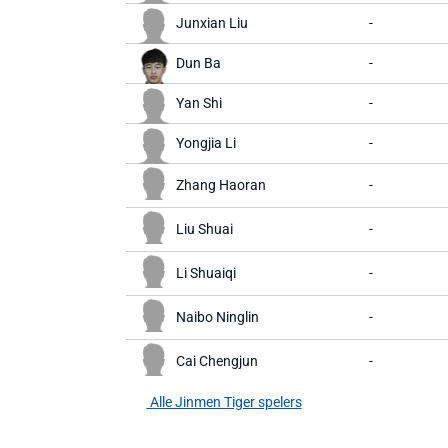
Junxian Liu
-
Dun Ba
-
Yan Shi
-
Yongjia Li
-
Zhang Haoran
-
Liu Shuai
-
Li Shuaiqi
-
Naibo Ninglin
-
Cai Chengjun
-
Alle Jinmen Tiger spelers