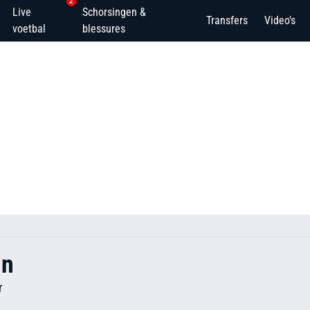
2
Live
Schorsingen &
Transfers
Video's
voetbal
blessures
un
r