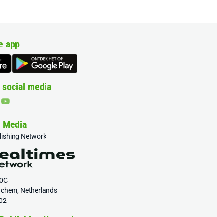
e app
 social media
& Media
blishing Network
20C
nchem, Netherlands
02