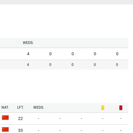
WEDS.
4
0
0
0
0
4
0
0
0
0
NAT.
LFT.
WEDS.
22
-
-
-
-
-
33
-
-
-
-
-