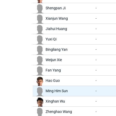
Shengpan Ji
-
Xianjun Wang
-
Jiahui Huang
-
Yuxi Qi
-
Bingliang Yan
-
Weijun Xie
-
Fan Yang
-
Hao Guo
-
Ming Him Sun
-
Xinghan Wu
-
Zhenghao Wang
-