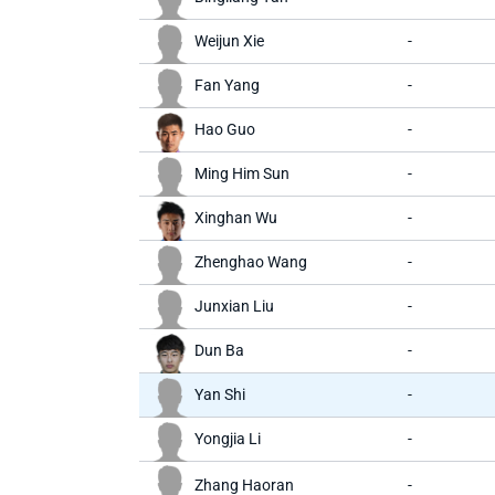
Weijun Xie
-
Fan Yang
-
Hao Guo
-
Ming Him Sun
-
Xinghan Wu
-
Zhenghao Wang
-
Junxian Liu
-
Dun Ba
-
Yan Shi
-
Yongjia Li
-
Zhang Haoran
-