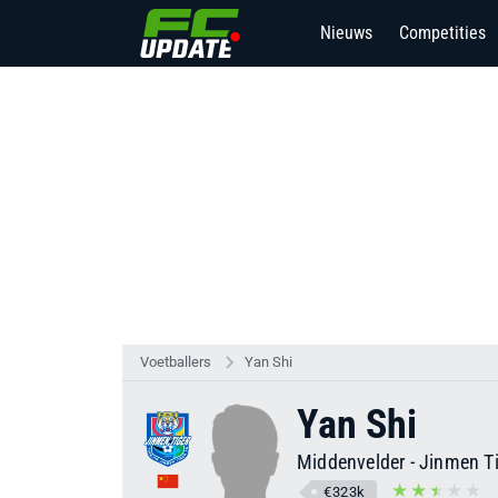
Nieuws
Competities
Voetballers
Yan Shi
Yan Shi
Middenvelder
-
Jinmen Ti
€323k