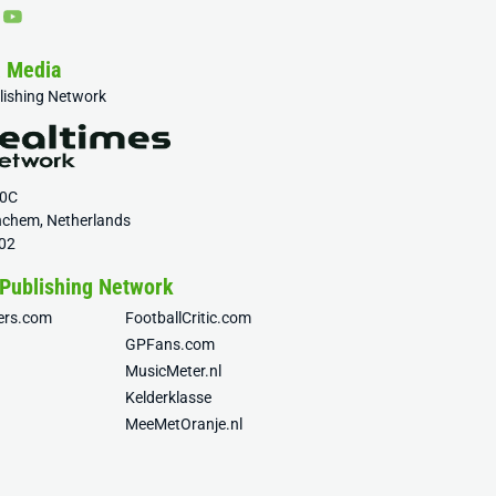
& Media
blishing Network
20C
nchem, Netherlands
02
 Publishing Network
fers.com
FootballCritic.com
GPFans.com
MusicMeter.nl
Kelderklasse
MeeMetOranje.nl