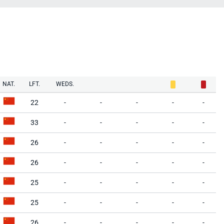
NAT.
LFT.
WEDS.
22
-
-
-
-
-
33
-
-
-
-
-
26
-
-
-
-
-
26
-
-
-
-
-
25
-
-
-
-
-
25
-
-
-
-
-
26
-
-
-
-
-