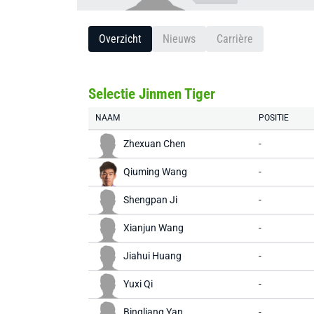
Overzicht
Nieuws
Carrière
Selectie Jinmen Tiger
NAAM
POSITIE
Zhexuan Chen
-
Qiuming Wang
-
Shengpan Ji
-
Xianjun Wang
-
Jiahui Huang
-
Yuxi Qi
-
Bingliang Yan
-