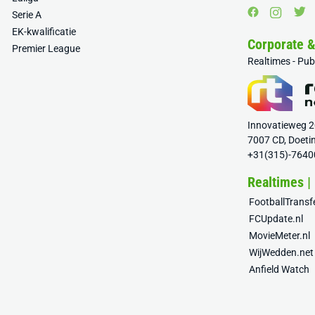
Serie A
EK-kwalificatie
Corporate 
Premier League
Realtimes - Pu
Innovatieweg 
7007 CD, Doeti
+31(315)-7640
Realtimes |
FootballTrans
FCUpdate.nl
MovieMeter.nl
WijWedden.net
Anfield Watch