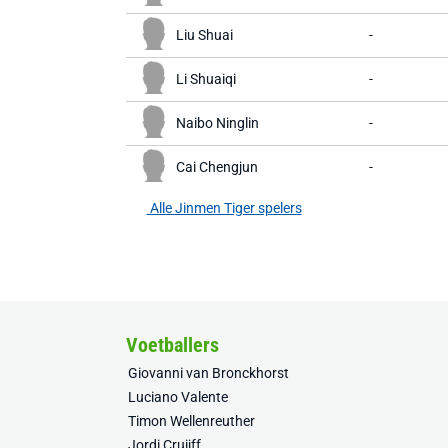
Liu Shuai
-
Li Shuaiqi
-
Naibo Ninglin
-
Cai Chengjun
-
Alle Jinmen Tiger spelers
Voetballers
Giovanni van Bronckhorst
Luciano Valente
Timon Wellenreuther
Jordi Cruijff