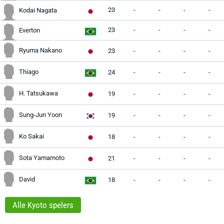
23
-
-
-
-
Kodai Nagata
23
-
-
-
-
Everton
Ryuma Nakano
23
-
-
-
-
Thiago
24
-
-
-
-
H. Tatsukawa
19
-
-
-
-
Sung-Jun Yoon
19
-
-
-
-
Ko Sakai
18
-
-
-
-
Sota Yamamoto
21
-
-
-
-
David
18
-
-
-
-
Alle Kyoto spelers