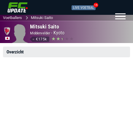
16
LIVE VOETBAL
Voetballers
Mitsuki Saito
Mitsuki Saito
-
Kyoto
Middenvelder
€175k
Overzicht