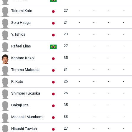
27
-
-
-
-
Takumi Kato
21
-
-
-
-
Sora Hiraga
23
-
-
-
-
Y. Ishida
27
-
-
-
-
Rafael Elias
35
-
-
-
-
Kentaro Kakoi
31
-
-
-
-
Temma Matsuda
26
-
-
-
-
R. Kato
26
-
-
-
-
Shimpei Fukuoka
35
-
-
-
-
Gakuji Ota
33
-
-
-
-
Masaaki Murakami
27
-
-
-
-
Hisashi Tawiah