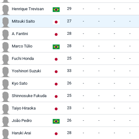
29
-
-
-
-
Henrique Trevisan
27
-
-
-
-
Mitsuki Saito
28
-
-
-
-
A. Fantini
28
-
-
-
-
Marco Túlio
25
-
-
-
-
Fuchi Honda
33
-
-
-
-
Yoshinori Suzuki
26
-
-
-
-
Kyo Sato
25
-
-
-
-
Shinnosuke Fukuda
23
-
-
-
-
Taiyo Hiraoka
26
-
-
-
-
João Pedro
28
-
-
-
-
Haruki Arai