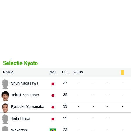
Selectie Kyoto
NAAM
NAT.
LFT.
WEDS.
37
-
-
-
-
Shun Nagasawa
35
-
-
-
-
Takuji Yonemoto
33
-
-
-
-
Ryosuke Yamanaka
29
-
-
-
-
Taiki Hirato
23
-
-
-
-
Weverton