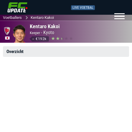
LIVE VOETBAL
Voetballers
Kentaro Kakoi
Kentaro Kakoi
-
Kyoto
Keeper
€192k
Overzicht