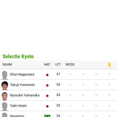
Selectie Kyoto
NAAM
NAT.
LFT.
WEDS.
37
-
-
-
-
Shun Nagasawa
35
-
-
-
-
Takuji Yonemoto
33
-
-
-
-
Ryosuke Yamanaka
29
-
-
-
-
Taiki Hirato
23
-
-
-
-
Weverton