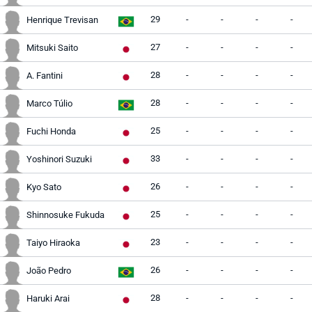
29
-
-
-
-
Henrique Trevisan
27
-
-
-
-
Mitsuki Saito
28
-
-
-
-
A. Fantini
28
-
-
-
-
Marco Túlio
25
-
-
-
-
Fuchi Honda
33
-
-
-
-
Yoshinori Suzuki
26
-
-
-
-
Kyo Sato
25
-
-
-
-
Shinnosuke Fukuda
23
-
-
-
-
Taiyo Hiraoka
26
-
-
-
-
João Pedro
28
-
-
-
-
Haruki Arai