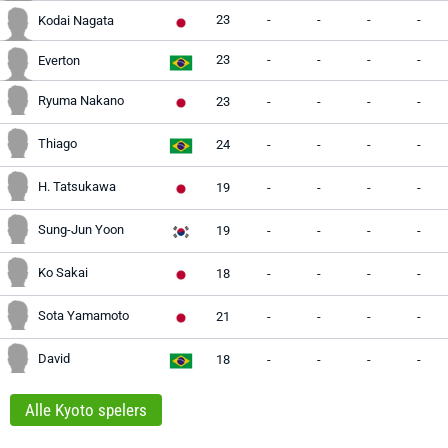
23
-
-
-
-
Kodai Nagata
23
-
-
-
-
Everton
Ryuma Nakano
23
-
-
-
-
Thiago
24
-
-
-
-
H. Tatsukawa
19
-
-
-
-
Sung-Jun Yoon
19
-
-
-
-
Ko Sakai
18
-
-
-
-
Sota Yamamoto
21
-
-
-
-
David
18
-
-
-
-
Alle Kyoto spelers