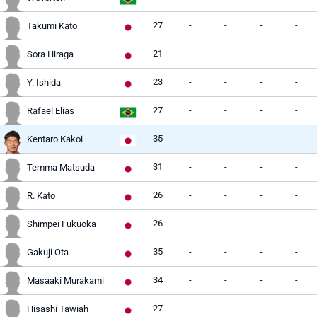
27
-
-
-
-
Takumi Kato
21
-
-
-
-
Sora Hiraga
23
-
-
-
-
Y. Ishida
27
-
-
-
-
Rafael Elias
35
-
-
-
-
Kentaro Kakoi
31
-
-
-
-
Temma Matsuda
26
-
-
-
-
R. Kato
26
-
-
-
-
Shimpei Fukuoka
35
-
-
-
-
Gakuji Ota
34
-
-
-
-
Masaaki Murakami
27
-
-
-
-
Hisashi Tawiah