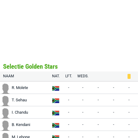
Selectie Golden Stars
NAAM
NAT.
LFT.
WEDS.
-
-
-
-
-
R. Molete
-
-
-
-
-
T. Sehau
-
-
-
-
-
I. Chandu
-
-
-
-
-
B. Kendani
-
-
-
-
-
M. Lebone