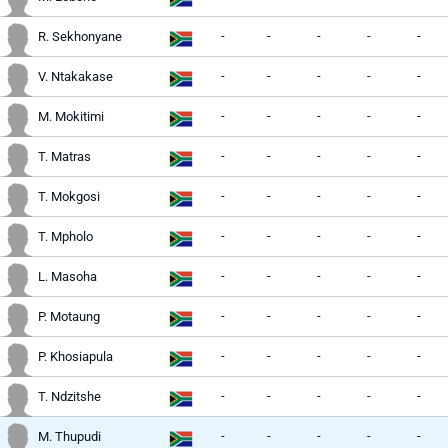
-
-
-
-
-
R. Sekhonyane
-
-
-
-
-
V. Ntakakase
-
-
-
-
-
M. Mokitimi
-
-
-
-
-
T. Matras
-
-
-
-
-
T. Mokgosi
-
-
-
-
-
T. Mpholo
-
-
-
-
-
L. Masoha
-
-
-
-
-
P. Motaung
-
-
-
-
-
P. Khosiapula
-
-
-
-
-
T. Ndzitshe
-
-
-
-
-
M. Thupudi