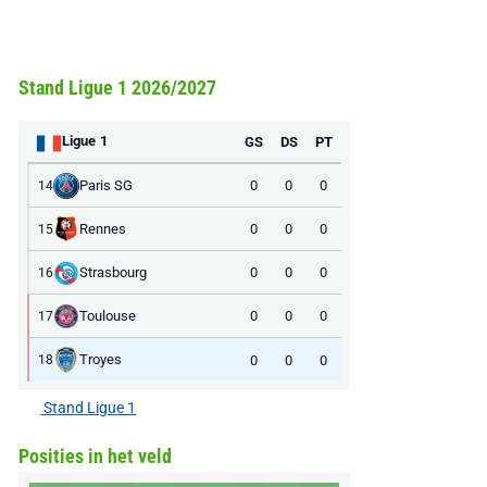
Stand Ligue 1 2026/2027
Ligue 1
GS
DS
PT
Paris SG
0
0
0
14
Rennes
0
0
0
15
Strasbourg
0
0
0
16
Toulouse
0
0
0
17
Troyes
0
0
0
18
Stand Ligue 1
Posities in het veld