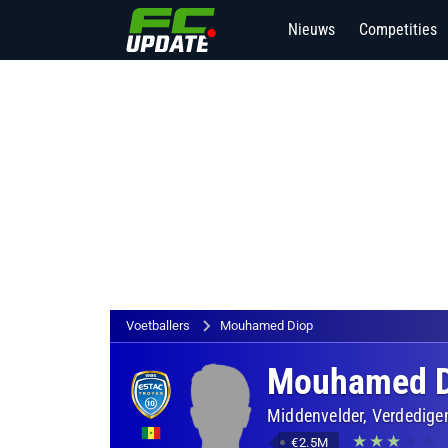
Nieuws
Competities
Voetballers
Mouhamed Diop
Mouhamed D
Middenvelder, Verdedige
€2.5M