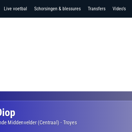
Live voetbal
Schorsingen & blessures
Transfers
Video's
iop
nde Middenvelder (Centraal)
-
Troyes