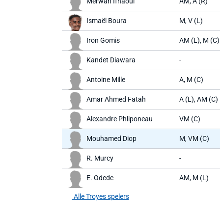
Merwan Ifnaoui
AM, A (R)
Ismaël Boura
M, V (L)
Iron Gomis
AM (L), M (C)
Kandet Diawara
-
Antoine Mille
A, M (C)
Amar Ahmed Fatah
A (L), AM (C)
Alexandre Phliponeau
VM (C)
Mouhamed Diop
M, VM (C)
R. Murcy
-
E. Odede
AM, M (L)
Alle Troyes spelers