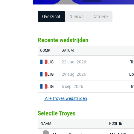
Overzicht
Nieuws
Carrière
Recente wedstrijden
COMP.
DATUM
LIG
22 aug. 2026
T
LIG
29 aug. 2026
Lo
LIG
6 sep. 2026
T
Alle Troyes wedstrijden
Selectie Troyes
NAAM
POSITIE