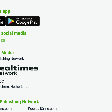
e app
 social media
& Media
blishing Network
20C
nchem, Netherlands
02
 Publishing Network
fers.com
FootballCritic.com