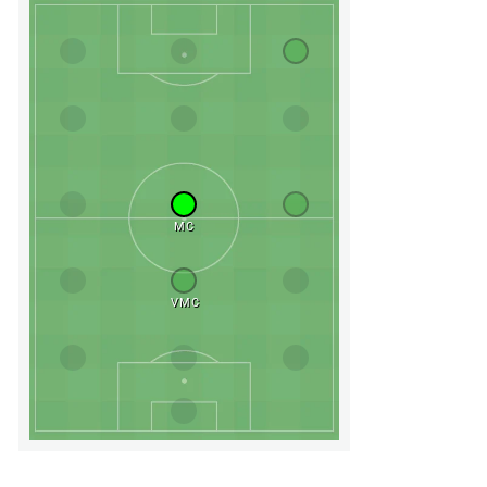
MC
VMC