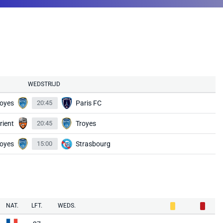
WEDSTRIJD
royes
20:45
Paris FC
rient
20:45
Troyes
royes
15:00
Strasbourg
NAT.
LFT.
WEDS.