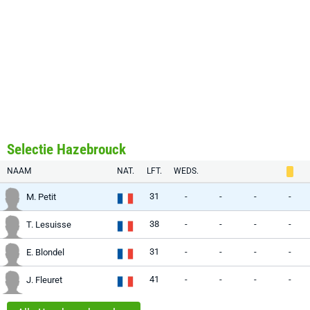
Selectie Hazebrouck
NAAM
NAT.
LFT.
WEDS.
31
-
-
-
-
M. Petit
38
-
-
-
-
T. Lesuisse
31
-
-
-
-
E. Blondel
41
-
-
-
-
J. Fleuret