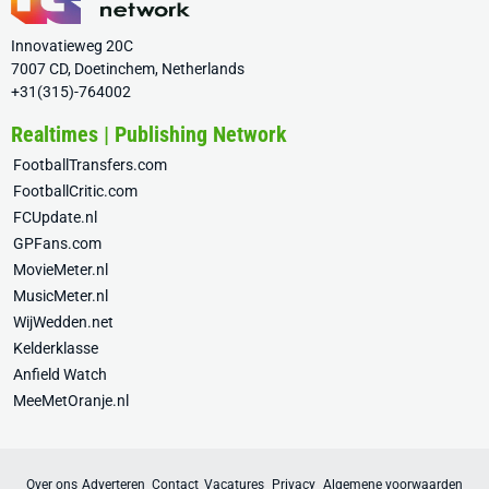
Innovatieweg 20C
7007 CD, Doetinchem, Netherlands
+31(315)-764002
Realtimes | Publishing Network
FootballTransfers.com
FootballCritic.com
FCUpdate.nl
GPFans.com
MovieMeter.nl
MusicMeter.nl
WijWedden.net
Kelderklasse
Anfield Watch
MeeMetOranje.nl
Over ons
Adverteren
Contact
Vacatures
Privacy
Algemene voorwaarden