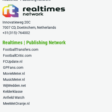
Innovatieweg 20C
7007 CD, Doetinchem, Netherlands
+31(315)-764002
Realtimes | Publishing Network
FootballTransfers.com
FootballCritic.com
FCUpdate.nl
GPFans.com
MovieMeter.nl
MusicMeter.nl
WijWedden.net
Kelderklasse
Anfield Watch
MeeMetOranje.nl