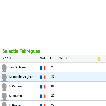
Selectie Fabrègues
NAAM
NAT.
LFT.
WEDS.
25
-
-
-
-
Téo Guilaine
36
-
-
-
-
Mustapha Zaghar
31
-
-
-
-
E. Caumet
29
-
-
-
-
S. Boumali
27
-
-
-
-
E. Besse