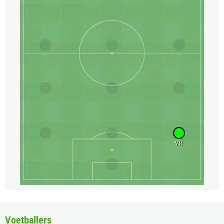
VR
Voetballers