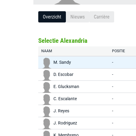
Overzicht
Nieuws
Carrière
Selectie Alexandria
NAAM
POSITIE
M. Sandy
-
D. Escobar
-
E. Glucksman
-
C. Escalante
-
J. Reyes
-
J. Rodriguez
-
K. Membreno
-