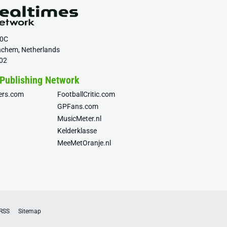
20C
nchem, Netherlands
02
 Publishing Network
fers.com
FootballCritic.com
GPFans.com
MusicMeter.nl
Kelderklasse
MeeMetOranje.nl
RSS
Sitemap