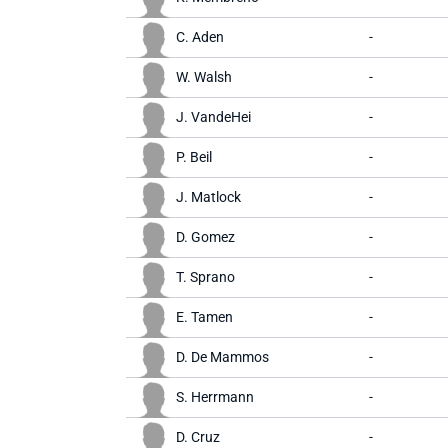
C. Aden
-
W. Walsh
-
J. VandeHei
-
P. Beil
-
J. Matlock
-
D. Gomez
-
T. Sprano
-
E. Tamen
-
D. De Mammos
-
S. Herrmann
-
D. Cruz
-