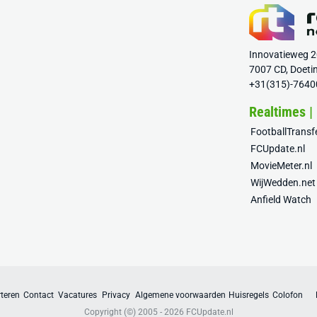
Innovatieweg 
7007 CD, Doeti
+31(315)-7640
Realtimes |
FootballTrans
FCUpdate.nl
MovieMeter.nl
WijWedden.net
Anfield Watch
teren
Contact
Vacatures
Privacy
Algemene voorwaarden
Huisregels
Colofon
Copyright (©) 2005 - 2026
FCUpdate.nl