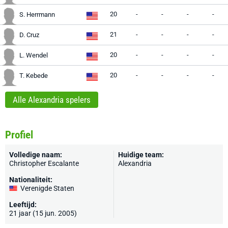
20
-
-
-
-
S. Herrmann
21
-
-
-
-
D. Cruz
20
-
-
-
-
L. Wendel
20
-
-
-
-
T. Kebede
Alle Alexandria spelers
Profiel
Volledige naam:
Huidige team:
Christopher Escalante
Alexandria
Nationaliteit:
Verenigde Staten
Leeftijd:
21 jaar (15 jun. 2005)