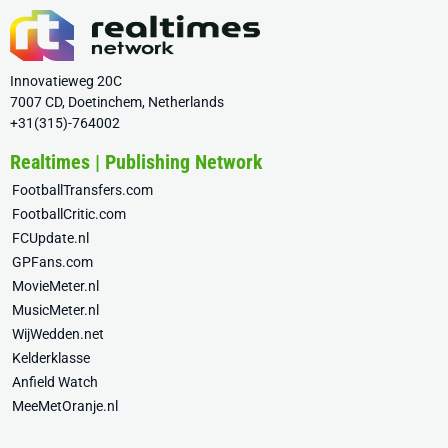
Innovatieweg 20C
7007 CD, Doetinchem, Netherlands
+31(315)-764002
Realtimes | Publishing Network
FootballTransfers.com
FootballCritic.com
FCUpdate.nl
GPFans.com
MovieMeter.nl
MusicMeter.nl
WijWedden.net
Kelderklasse
Anfield Watch
MeeMetOranje.nl