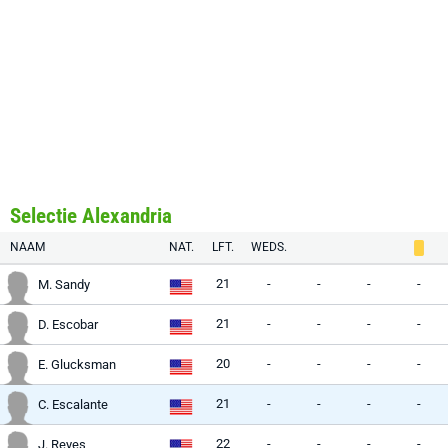
Selectie Alexandria
NAAM
NAT.
LFT.
WEDS.
21
-
-
-
-
M. Sandy
21
-
-
-
-
D. Escobar
20
-
-
-
-
E. Glucksman
21
-
-
-
-
C. Escalante
22
-
-
-
-
J. Reyes