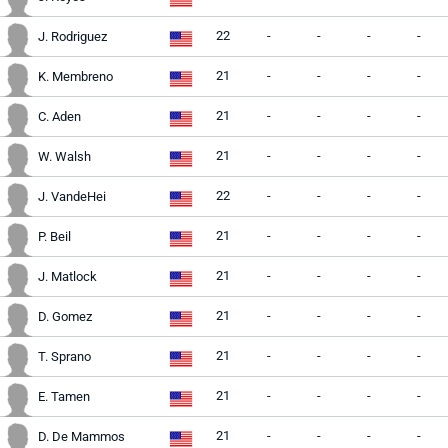
22
-
-
-
-
J. Rodriguez
21
-
-
-
-
K. Membreno
21
-
-
-
-
C. Aden
21
-
-
-
-
W. Walsh
22
-
-
-
-
J. VandeHei
21
-
-
-
-
P. Beil
21
-
-
-
-
J. Matlock
21
-
-
-
-
D. Gomez
21
-
-
-
-
T. Sprano
21
-
-
-
-
E. Tamen
21
-
-
-
-
D. De Mammos