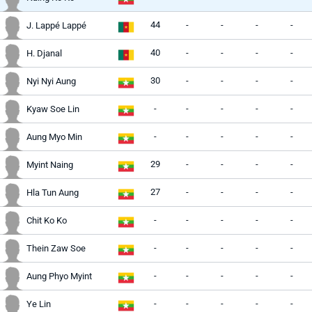
44
-
-
-
-
J. Lappé Lappé
40
-
-
-
-
H. Djanal
30
-
-
-
-
Nyi Nyi Aung
-
-
-
-
-
Kyaw Soe Lin
-
-
-
-
-
Aung Myo Min
29
-
-
-
-
Myint Naing
27
-
-
-
-
Hla Tun Aung
-
-
-
-
-
Chit Ko Ko
-
-
-
-
-
Thein Zaw Soe
-
-
-
-
-
Aung Phyo Myint
-
-
-
-
-
Ye Lin