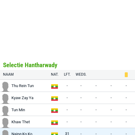
Selectie Hantharwady
NAAM
NAT.
LFT.
WEDS.
-
-
-
-
-
Thu Rein Tun
-
-
-
-
-
Kyaw Zay Ya
-
-
-
-
-
Tun Min
-
-
-
-
-
Khaw Thet
31
-
-
-
-
Naing Ko Ko