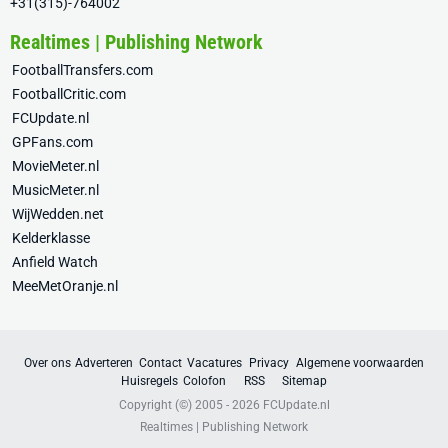
+31(315)-764002
Realtimes | Publishing Network
FootballTransfers.com
FootballCritic.com
FCUpdate.nl
GPFans.com
MovieMeter.nl
MusicMeter.nl
WijWedden.net
Kelderklasse
Anfield Watch
MeeMetOranje.nl
Over ons
Adverteren
Contact
Vacatures
Privacy
Algemene voorwaarden
Huisregels
Colofon
RSS
Sitemap
Copyright (©) 2005 - 2026
FCUpdate.nl
Realtimes | Publishing Network