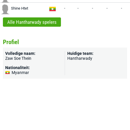
-
-
-
-
-
Shine Htet
Alle Hantharwady spelers
Profiel
Volledige naam:
Huidige team:
Zaw Soe Thein
Hantharwady
Nationaliteit:
Myanmar