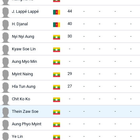
44
-
-
-
-
J. Lappé Lappé
40
-
-
-
-
H. Djanal
30
-
-
-
-
Nyi Nyi Aung
-
-
-
-
-
Kyaw Soe Lin
-
-
-
-
-
Aung Myo Min
29
-
-
-
-
Myint Naing
27
-
-
-
-
Hla Tun Aung
-
-
-
-
-
Chit Ko Ko
-
-
-
-
-
Thein Zaw Soe
-
-
-
-
-
Aung Phyo Myint
-
-
-
-
-
Ye Lin