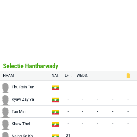
Selectie Hantharwady
NAAM
NAT.
LFT.
WEDS.
-
-
-
-
-
Thu Rein Tun
-
-
-
-
-
Kyaw Zay Ya
-
-
-
-
-
Tun Min
-
-
-
-
-
Khaw Thet
31
-
-
-
-
Naing Ko Ko