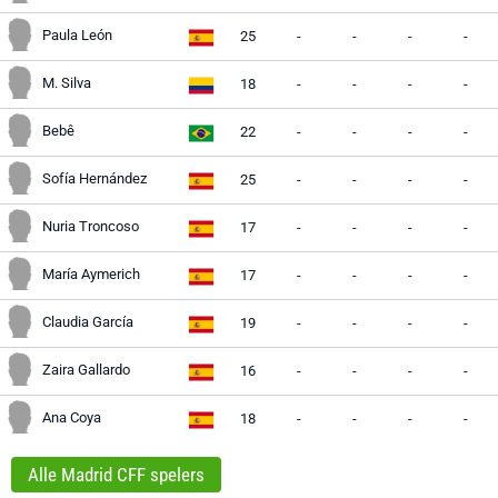
Paula León
25
-
-
-
-
M. Silva
18
-
-
-
-
Bebê
22
-
-
-
-
Sofía Hernández
25
-
-
-
-
Nuria Troncoso
17
-
-
-
-
María Aymerich
17
-
-
-
-
Claudia García
19
-
-
-
-
Zaira Gallardo
16
-
-
-
-
Ana Coya
18
-
-
-
-
Alle Madrid CFF spelers