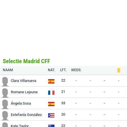
Selectie Madrid CFF
NAAM
NAT.
LFT.
WEDS.
22
-
-
-
-
Clara Villanueva
21
-
-
-
-
Romane Lejeune
33
-
-
-
-
Ángela Sosa
20
-
-
-
-
Estefanía González
22
-
-
-
-
Kate Taylor