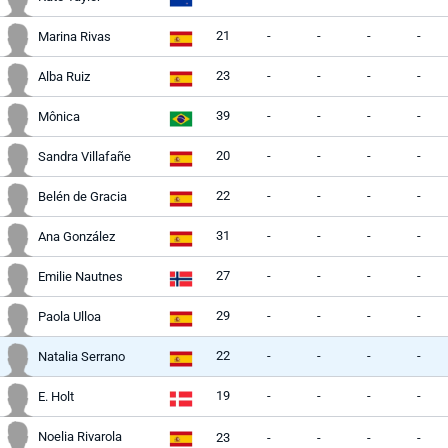
21
-
-
-
-
Marina Rivas
23
-
-
-
-
Alba Ruiz
39
-
-
-
-
Mônica
20
-
-
-
-
Sandra Villafañe
22
-
-
-
-
Belén de Gracia
31
-
-
-
-
Ana González
27
-
-
-
-
Emilie Nautnes
29
-
-
-
-
Paola Ulloa
22
-
-
-
-
Natalia Serrano
19
-
-
-
-
E. Holt
Noelia Rivarola
23
-
-
-
-