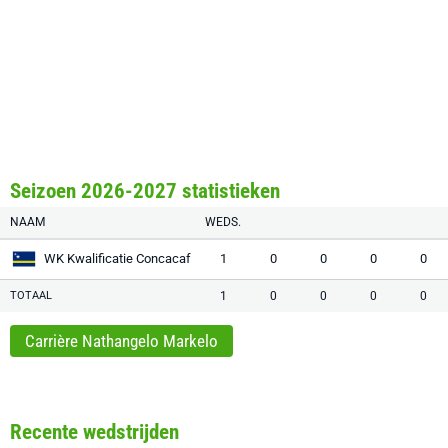
Seizoen 2026-2027 statistieken
NAAM
WEDS.
WK Kwalificatie Concacaf
1
0
0
0
0
TOTAAL
1
0
0
0
0
Carrière Nathangelo Markelo
Recente wedstrijden