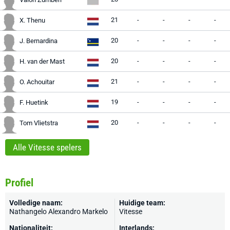
21
-
-
-
-
X. Thenu
20
-
-
-
-
J. Bernardina
20
-
-
-
-
H. van der Mast
21
-
-
-
-
O. Achouitar
19
-
-
-
-
F. Huetink
20
-
-
-
-
Tom Vlietstra
Alle Vitesse spelers
Profiel
Volledige naam:
Huidige team:
Nathangelo Alexandro Markelo
Vitesse
Nationaliteit:
Interlands: