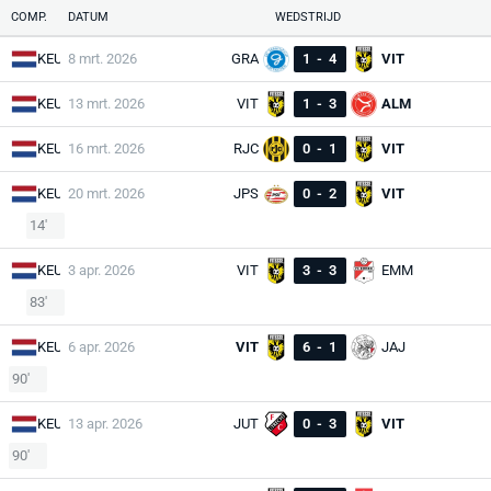
COMP.
DATUM
WEDSTRIJD
KEU
8 mrt. 2026
GRA
1
-
4
VIT
KEU
13 mrt. 2026
VIT
1
-
3
ALM
KEU
16 mrt. 2026
RJC
0
-
1
VIT
KEU
20 mrt. 2026
JPS
0
-
2
VIT
14'
KEU
3 apr. 2026
VIT
3
-
3
EMM
83'
KEU
6 apr. 2026
VIT
6
-
1
JAJ
90'
KEU
13 apr. 2026
JUT
0
-
3
VIT
90'