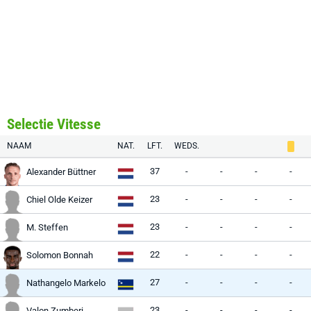
Selectie Vitesse
NAAM
NAT.
LFT.
WEDS.
37
-
-
-
-
Alexander Büttner
23
-
-
-
-
Chiel Olde Keizer
23
-
-
-
-
M. Steffen
22
-
-
-
-
Solomon Bonnah
27
-
-
-
-
Nathangelo Markelo
23
-
-
-
-
Valon Zumberi