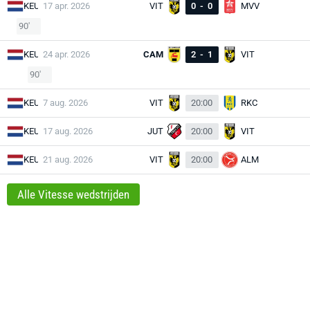
KEU
17 apr. 2026
VIT
0
-
0
MVV
90'
KEU
24 apr. 2026
CAM
2
-
1
VIT
90'
KEU
7 aug. 2026
VIT
20:00
RKC
KEU
17 aug. 2026
JUT
20:00
VIT
KEU
21 aug. 2026
VIT
20:00
ALM
Alle Vitesse wedstrijden