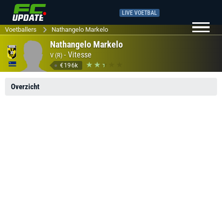
LIVE VOETBAL
Voetballers
Nathangelo Markelo
Nathangelo Markelo
-
Vitesse
V (R)
€196k
Overzicht