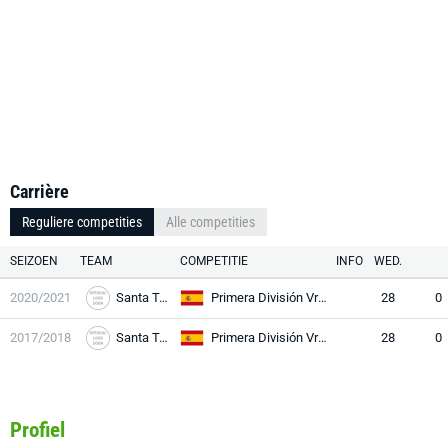
Carrière
Reguliere competities
Alle competities
SEIZOEN
TEAM
COMPETITIE
INFO
WED.
2020/2021
Santa Teresa
Primera División Vrouwen
28
0
2017/2018
Santa Teresa
Primera División Vrouwen
28
0
Profiel