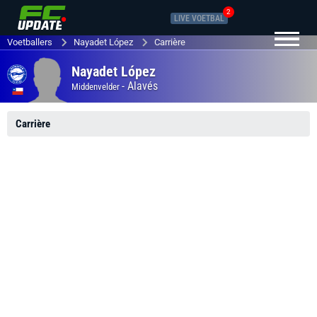
2
LIVE VOETBAL
Voetballers
Nayadet López
Carrière
Nayadet López
-
Alavés
Middenvelder
Carrière