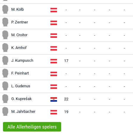
M. Kolb
-
-
-
-
-
P. Zentner
-
-
-
-
-
M. Croitor
-
-
-
-
-
K. Arnhof
-
-
-
-
-
J. Kumpusch
17
-
-
-
-
F. Peinhart
-
-
-
-
-
L. Gudenus
-
-
-
-
-
G. Kuprešak
22
-
-
-
-
M. Jahrbacher
19
-
-
-
-
Alle Allerheiligen spelers