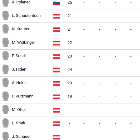
A. Polanec
25
-
-
-
-
L. Schusteritsch
21
-
-
-
-
N. Kreuter
21
-
-
-
-
M. Wolkinger
22
-
-
-
-
F. Sundl
23
-
-
-
-
J. Hiden
24
-
-
-
-
A. Hukic
23
-
-
-
-
P. Kurzmann
19
-
-
-
-
M. Otter
-
-
-
-
-
L. Stark
-
-
-
-
-
J. Schauer
-
-
-
-
-