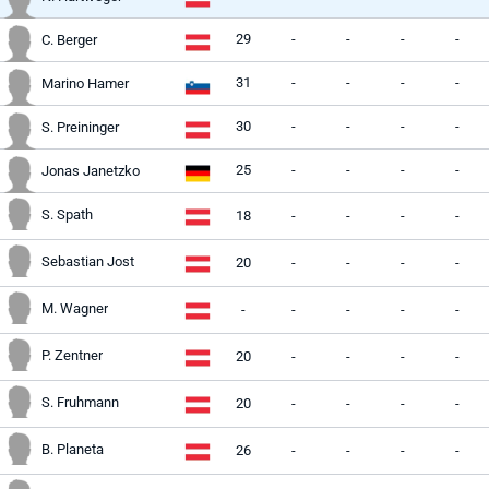
29
-
-
-
-
C. Berger
31
-
-
-
-
Marino Hamer
30
-
-
-
-
S. Preininger
25
-
-
-
-
Jonas Janetzko
S. Spath
18
-
-
-
-
Sebastian Jost
20
-
-
-
-
M. Wagner
-
-
-
-
-
P. Zentner
20
-
-
-
-
S. Fruhmann
20
-
-
-
-
B. Planeta
26
-
-
-
-