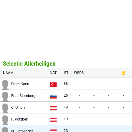
Selectie Allerheiligen
NAAM
NAT.
LFT.
WEDS.
33
-
-
-
-
Emre Koca
26
-
-
-
-
Fran Šlamberger
19
-
-
-
-
C. Ulrich
19
-
-
-
-
F. Kotzbek
23
-
-
-
-
N. Hartweger