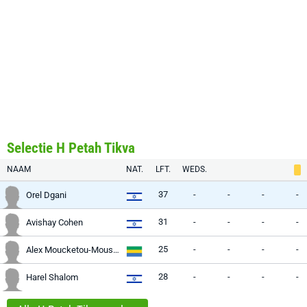
Selectie H Petah Tikva
NAAM
NAT.
LFT.
WEDS.
37
-
-
-
-
Orel Dgani
31
-
-
-
-
Avishay Cohen
25
-
-
-
-
Alex Moucketou-Moussounda
28
-
-
-
-
Harel Shalom