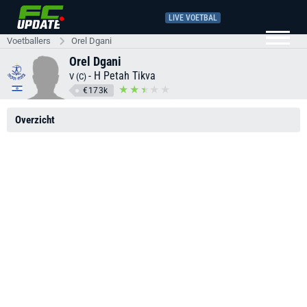
LIVE VOETBAL
Voetballers
Orel Dgani
Orel Dgani
-
H Petah Tikva
V (C)
€173k
Overzicht