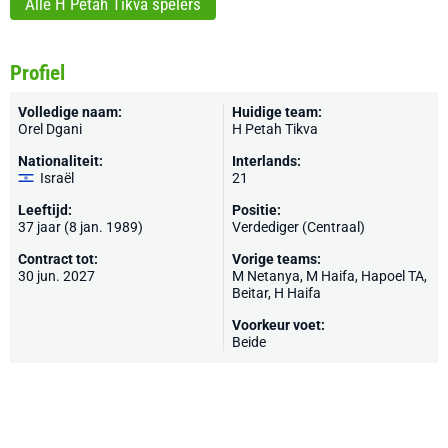
Alle H Petah Tikva spelers
Profiel
Volledige naam:
Huidige team:
Orel Dgani
H Petah Tikva
Nationaliteit:
Interlands:
Israël
21
Leeftijd:
Positie:
37 jaar (8 jan. 1989)
Verdediger (Centraal)
Contract tot:
Vorige teams:
30 jun. 2027
M Netanya
,
M Haifa
, Hapoel TA,
Beitar
, H Haifa
Voorkeur voet:
Beide