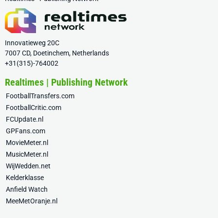
Innovatieweg 20C
7007 CD, Doetinchem, Netherlands
+31(315)-764002
Realtimes | Publishing Network
FootballTransfers.com
FootballCritic.com
FCUpdate.nl
GPFans.com
MovieMeter.nl
MusicMeter.nl
WijWedden.net
Kelderklasse
Anfield Watch
MeeMetOranje.nl