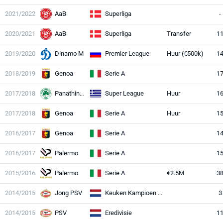
2021/2022
AaB
Superliga
-
2020/2021
AaB
Superliga
Transfer
1
2019/2020
Dinamo M
Premier League
Huur (€500k)
1
2018/2019
Genoa
Serie A
1
2017/2018
Panathinaikos
Super League
Huur
1
2017/2018
Genoa
Serie A
Huur
1
2016/2017
Genoa
Serie A
1
2016/2017
Palermo
Serie A
1
2015/2016
Palermo
Serie A
€2.5M
3
2014/2015
Jong PSV
Keuken Kampioen Divisie
3
2014/2015
PSV
Eredivisie
1