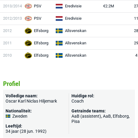
2013/2014
PSV
Eredivisie
€2.2M
2
2012/2013
PSV
Eredivisie
1
2012
Elfsborg
Allsvenskan
2
2011
Elfsborg
Allsvenskan
2
2010
Elfsborg
Allsvenskan
4
Profiel
Volledige naam:
Huidige rol:
Oscar Karl Niclas Hiljemark
Coach
Nationaliteit:
Getrainde teams:
Zweden
AaB (assistent), AaB,
Elfsborg
,
Pisa
Leeftijd:
34 jaar (28 jun. 1992)