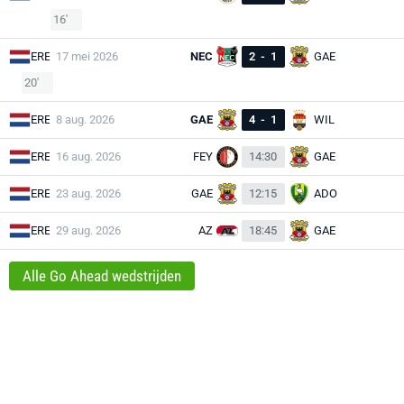
16'
ERE
17 mei 2026
NEC
2
-
1
GAE
20'
ERE
8 aug. 2026
GAE
4
-
1
WIL
ERE
16 aug. 2026
FEY
14:30
GAE
ERE
23 aug. 2026
GAE
12:15
ADO
ERE
29 aug. 2026
AZ
18:45
GAE
Alle Go Ahead wedstrijden