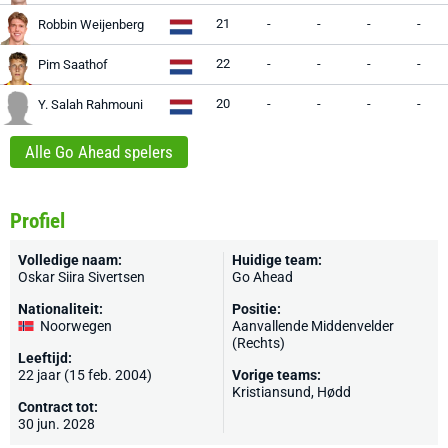
21
-
-
-
-
Robbin Weijenberg
22
-
-
-
-
Pim Saathof
20
-
-
-
-
Y. Salah Rahmouni
Alle Go Ahead spelers
Profiel
Volledige naam:
Huidige team:
Oskar Siira Sivertsen
Go Ahead
Nationaliteit:
Positie:
Noorwegen
Aanvallende Middenvelder
(Rechts)
Leeftijd:
22 jaar (15 feb. 2004)
Vorige teams:
Kristiansund, Hødd
Contract tot:
30 jun. 2028