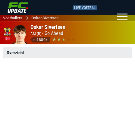
LIVE VOETBAL
Voetballers
Oskar Sivertsen
Oskar Sivertsen
-
Go Ahead
AM (R)
€880k
Overzicht