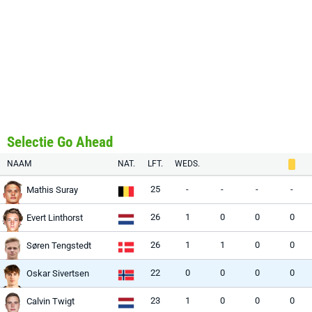
Selectie Go Ahead
NAAM
NAT.
LFT.
WEDS.
25
-
-
-
-
Mathis Suray
26
1
0
0
0
Evert Linthorst
26
1
1
0
0
Søren Tengstedt
22
0
0
0
0
Oskar Sivertsen
23
1
0
0
0
Calvin Twigt