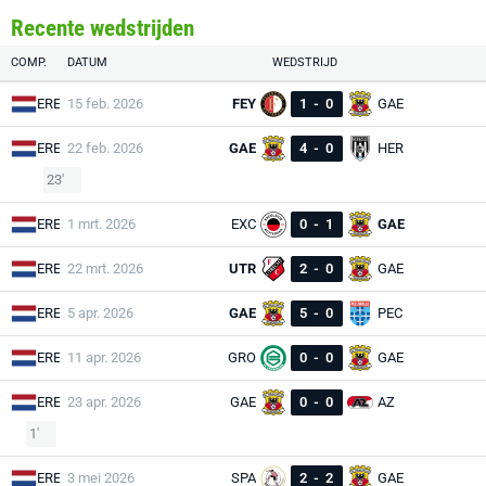
Recente wedstrijden
COMP.
DATUM
WEDSTRIJD
ERE
15 feb. 2026
FEY
1
-
0
GAE
ERE
22 feb. 2026
GAE
4
-
0
HER
23'
ERE
1 mrt. 2026
EXC
0
-
1
GAE
ERE
22 mrt. 2026
UTR
2
-
0
GAE
ERE
5 apr. 2026
GAE
5
-
0
PEC
ERE
11 apr. 2026
GRO
0
-
0
GAE
ERE
23 apr. 2026
GAE
0
-
0
AZ
1'
ERE
3 mei 2026
SPA
2
-
2
GAE