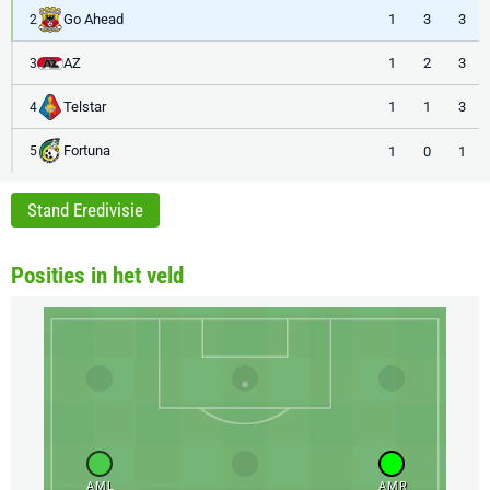
Go Ahead
1
3
3
2
AZ
1
2
3
3
Telstar
1
1
3
4
Fortuna
1
0
1
5
Stand Eredivisie
Posities in het veld
AML
AMR