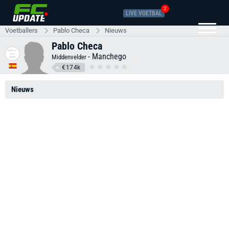
2
LIVE VOETBAL
Voetballers
Pablo Checa
Nieuws
Pablo Checa
-
Manchego
Middenvelder
€174k
Nieuws