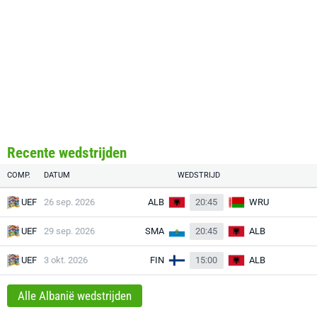
Recente wedstrijden
COMP.
DATUM
WEDSTRIJD
UEF
26 sep. 2026
ALB
20:45
WRU
UEF
29 sep. 2026
SMA
20:45
ALB
UEF
3 okt. 2026
FIN
15:00
ALB
Alle Albanië wedstrijden