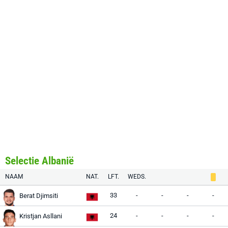
Selectie Albanië
NAAM
NAT.
LFT.
WEDS.
33
-
-
-
-
Berat Djimsiti
24
-
-
-
-
Kristjan Asllani