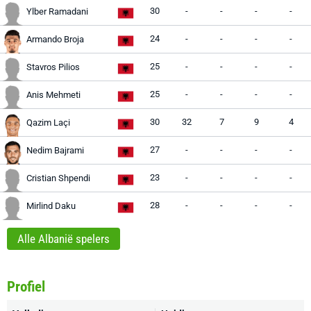
30
-
-
-
-
Ylber Ramadani
24
-
-
-
-
Armando Broja
25
-
-
-
-
Stavros Pilios
25
-
-
-
-
Anis Mehmeti
30
32
7
9
4
Qazim Laçi
27
-
-
-
-
Nedim Bajrami
23
-
-
-
-
Cristian Shpendi
28
-
-
-
-
Mirlind Daku
Alle Albanië spelers
Profiel