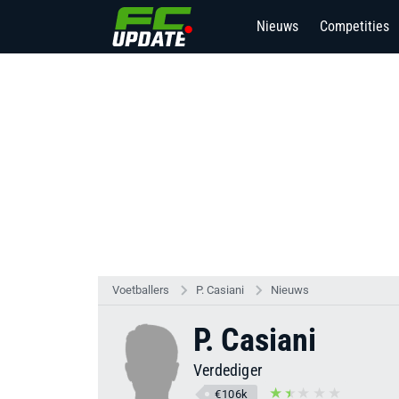
Nieuws
Competities
Voetballers
P. Casiani
Nieuws
P. Casiani
Verdediger
€106k