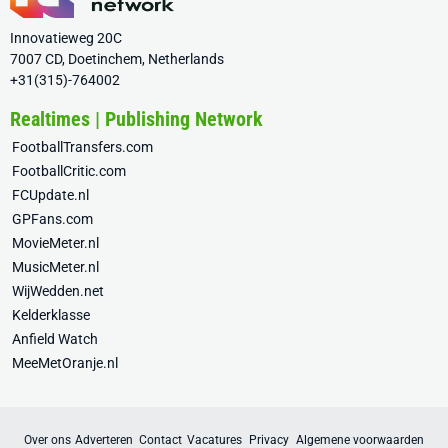
Innovatieweg 20C
7007 CD, Doetinchem, Netherlands
+31(315)-764002
Realtimes | Publishing Network
FootballTransfers.com
FootballCritic.com
FCUpdate.nl
GPFans.com
MovieMeter.nl
MusicMeter.nl
WijWedden.net
Kelderklasse
Anfield Watch
MeeMetOranje.nl
Over ons
Adverteren
Contact
Vacatures
Privacy
Algemene voorwaarden