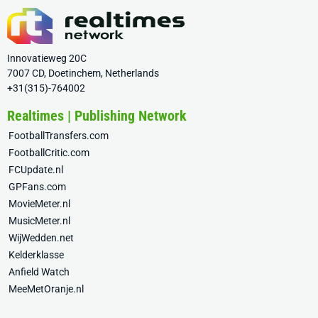
Innovatieweg 20C
7007 CD, Doetinchem, Netherlands
+31(315)-764002
Realtimes | Publishing Network
FootballTransfers.com
FootballCritic.com
FCUpdate.nl
GPFans.com
MovieMeter.nl
MusicMeter.nl
WijWedden.net
Kelderklasse
Anfield Watch
MeeMetOranje.nl