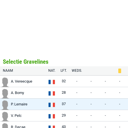
Selectie Gravelines
NAAM
NAT.
LFT.
WEDS.
32
-
-
-
-
A. Vereecque
28
-
-
-
-
A. Bomy
37
-
-
-
-
P. Lemaire
29
-
-
-
-
V. Pelc
43
-
-
-
-
R. Decae