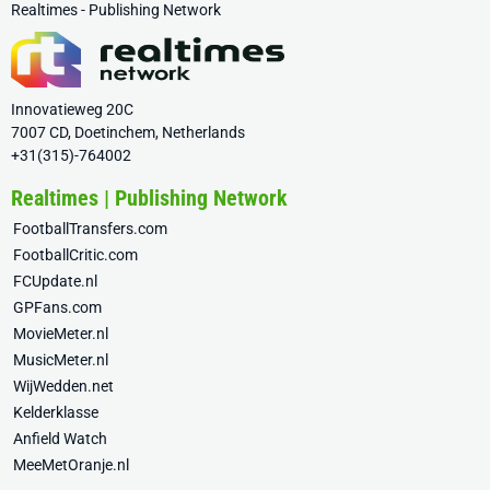
Realtimes - Publishing Network
Innovatieweg 20C
7007 CD, Doetinchem, Netherlands
+31(315)-764002
Realtimes | Publishing Network
FootballTransfers.com
FootballCritic.com
FCUpdate.nl
GPFans.com
MovieMeter.nl
MusicMeter.nl
WijWedden.net
Kelderklasse
Anfield Watch
MeeMetOranje.nl