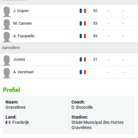
J. Dupon
32
-
-
-
M. Canoen
33
-
-
-
A. Fasquelle
33
-
-
-
Aanvallers
Joveta
31
-
-
-
A. Verstraet
-
-
-
Profiel
Naam:
Coach:
Gravelines
D. Boutoille
Land:
Stadion:
Frankrijk
Stade Municipal des Huttes
Gravelines