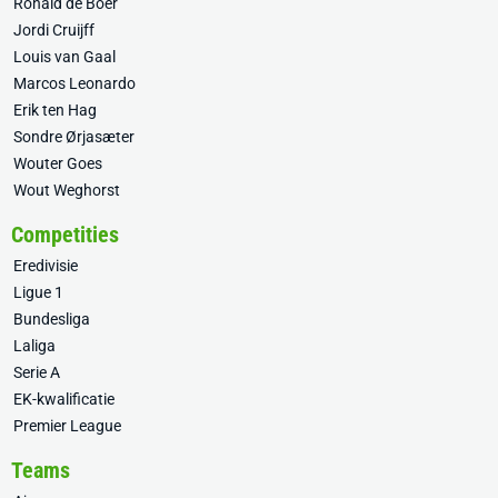
Ronald de Boer
Jordi Cruijff
Louis van Gaal
Marcos Leonardo
Erik ten Hag
Sondre Ørjasæter
Wouter Goes
Wout Weghorst
Competities
Eredivisie
Ligue 1
Bundesliga
Laliga
Serie A
EK-kwalificatie
Premier League
Teams