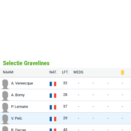
Selectie Gravelines
NAAM
NAT.
LFT.
WEDS.
32
-
-
-
-
A. Vereecque
28
-
-
-
-
A. Bomy
37
-
-
-
-
P. Lemaire
29
-
-
-
-
V. Pelc
43
-
-
-
-
R. Decae