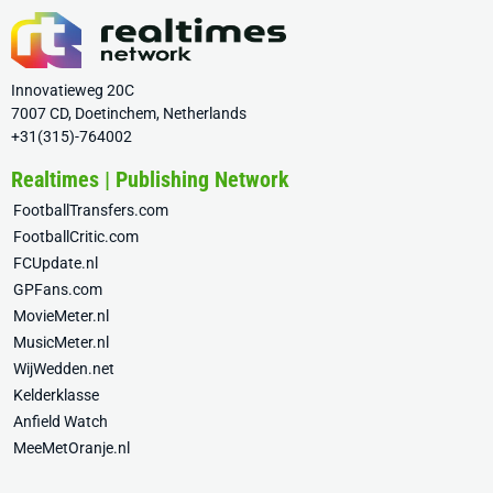
Innovatieweg 20C
7007 CD, Doetinchem, Netherlands
+31(315)-764002
Realtimes | Publishing Network
FootballTransfers.com
FootballCritic.com
FCUpdate.nl
GPFans.com
MovieMeter.nl
MusicMeter.nl
WijWedden.net
Kelderklasse
Anfield Watch
MeeMetOranje.nl