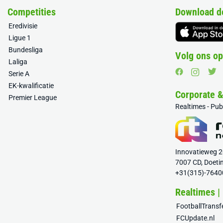
Competities
Download d
Eredivisie
Ligue 1
Bundesliga
Volg ons op
Laliga
Serie A
EK-kwalificatie
Corporate 
Premier League
Realtimes - Pu
Innovatieweg 
7007 CD, Doeti
+31(315)-7640
Realtimes |
FootballTrans
FCUpdate.nl