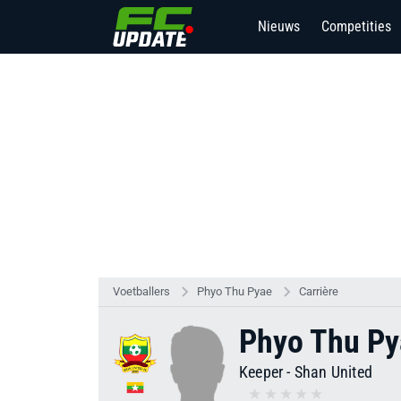
Nieuws
Competities
Voetballers
Phyo Thu Pyae
Carrière
Phyo Thu Py
Keeper
-
Shan United