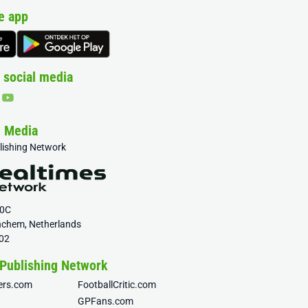
e app
 social media
& Media
blishing Network
20C
nchem, Netherlands
02
 Publishing Network
fers.com
FootballCritic.com
GPFans.com