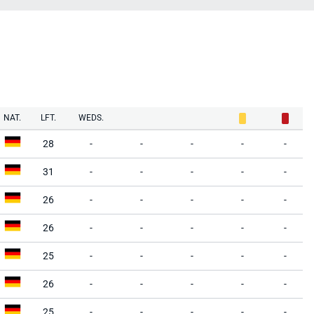
NAT.
LFT.
WEDS.
28
-
-
-
-
-
31
-
-
-
-
-
26
-
-
-
-
-
26
-
-
-
-
-
25
-
-
-
-
-
26
-
-
-
-
-
25
-
-
-
-
-