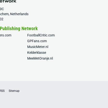
20C
nchem, Netherlands
02
 Publishing Network
fers.com
FootballCritic.com
GPFans.com
MusicMeter.nl
Kelderklasse
MeeMetOranje.nl
RSS
Sitemap