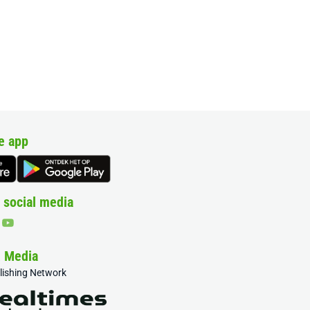
e app
 social media
& Media
blishing Network