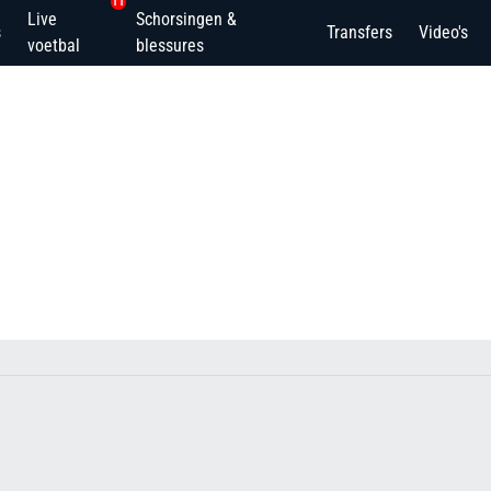
11
Live
Schorsingen &
s
Transfers
Video's
voetbal
blessures