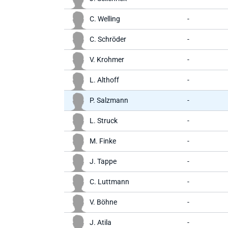
C. Welling
-
C. Schröder
-
V. Krohmer
-
L. Althoff
-
P. Salzmann
-
L. Struck
-
M. Finke
-
J. Tappe
-
C. Luttmann
-
V. Böhne
-
J. Atila
-