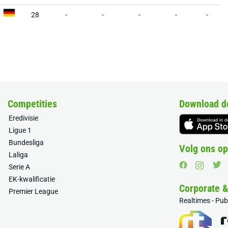
28
-
-
-
-
-
Competities
Download d
Eredivisie
Ligue 1
Bundesliga
Volg ons op
Laliga
Serie A
EK-kwalificatie
Corporate 
Premier League
Realtimes - Pu