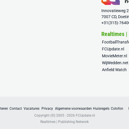
Innovatieweg 
7007 CD, Doeti
+31(315)-7640
Realtimes |
FootballTrans
FCUpdate.nl
MovieMeter.nl
WijWedden.net
Anfield Watch
teren
Contact
Vacatures
Privacy
Algemene voorwaarden
Huisregels
Colofon
Copyright (©) 2005 - 2026
FCUpdate.nl
Realtimes | Publishing Network