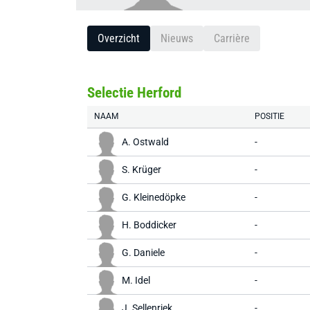
Overzicht
Nieuws
Carrière
Selectie Herford
NAAM
POSITIE
A. Ostwald
-
S. Krüger
-
G. Kleinedöpke
-
H. Boddicker
-
G. Daniele
-
M. Idel
-
J. Sellenriek
-