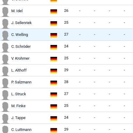
26
-
-
-
-
M. Idel
25
-
-
-
-
J. Sellenriek
27
-
-
-
-
C. Welling
24
-
-
-
-
C. Schröder
25
-
-
-
-
V. Krohmer
29
-
-
-
-
L. Althoff
28
-
-
-
-
P. Salzmann
27
-
-
-
-
L. Struck
25
-
-
-
-
M. Finke
24
-
-
-
-
J. Tappe
29
-
-
-
-
C. Luttmann