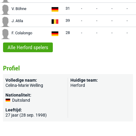
31
-
-
-
-
V. Böhne
39
-
-
-
-
J. Atila
28
-
-
-
-
F. Colalongo
Alle Herford spelers
Profiel
Volledige naam:
Huidige team:
Celina-Marie Welling
Herford
Nationaliteit:
Duitsland
Leeftijd:
27 jaar (28 sep. 1998)