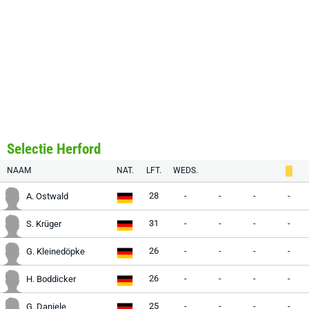
Selectie Herford
NAAM
NAT.
LFT.
WEDS.
28
-
-
-
-
A. Ostwald
31
-
-
-
-
S. Krüger
26
-
-
-
-
G. Kleinedöpke
26
-
-
-
-
H. Boddicker
25
-
-
-
-
G. Daniele