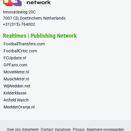
Innovatieweg 20C
7007 CD, Doetinchem, Netherlands
+31(315)-764002
Realtimes | Publishing Network
FootballTransfers.com
FootballCritic.com
FCUpdate.nl
GPFans.com
MovieMeter.nl
MusicMeter.nl
WijWedden.net
Kelderklasse
Anfield Watch
MeeMetOranje.nl
Over ons
Adverteren
Contact
Vacatures
Privacy
Algemene voorwaarden