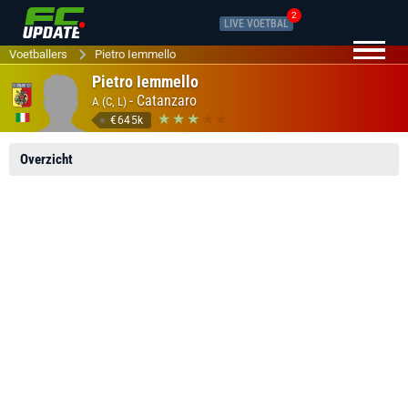
2
LIVE VOETBAL
Voetballers
Pietro Iemmello
Pietro Iemmello
-
Catanzaro
A (C, L)
€645k
Overzicht