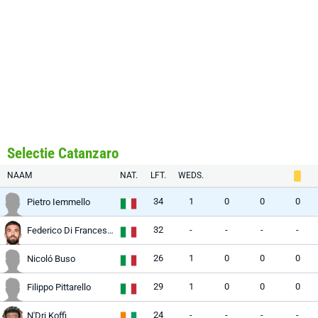
Selectie Catanzaro
NAAM
NAT.
LFT.
WEDS.
34
1
0
0
0
Pietro Iemmello
32
-
-
-
-
Federico Di Francesco
26
1
0
0
0
Nicoló Buso
29
1
0
0
0
Filippo Pittarello
24
-
-
-
-
N'Dri Koffi