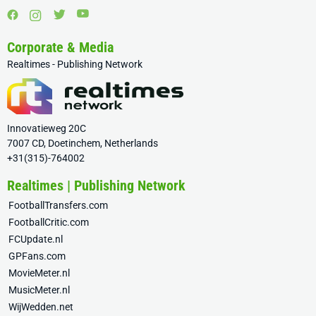
Corporate & Media
Realtimes - Publishing Network
Innovatieweg 20C
7007 CD, Doetinchem, Netherlands
+31(315)-764002
Realtimes | Publishing Network
FootballTransfers.com
FootballCritic.com
FCUpdate.nl
GPFans.com
MovieMeter.nl
MusicMeter.nl
WijWedden.net