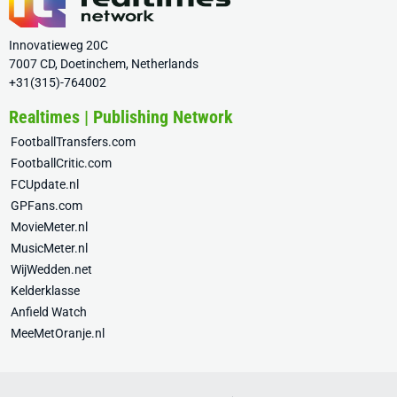
Innovatieweg 20C
7007 CD, Doetinchem, Netherlands
+31(315)-764002
Realtimes | Publishing Network
FootballTransfers.com
FootballCritic.com
FCUpdate.nl
GPFans.com
MovieMeter.nl
MusicMeter.nl
WijWedden.net
Kelderklasse
Anfield Watch
MeeMetOranje.nl