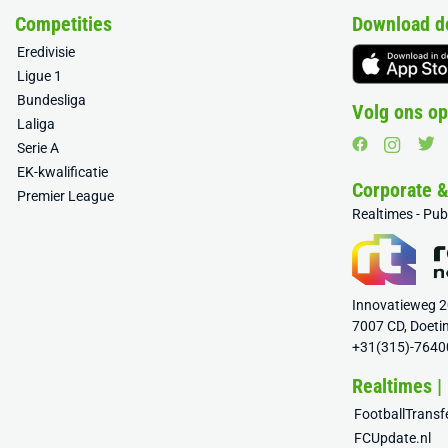
Competities
Download d
Eredivisie
Ligue 1
Bundesliga
Volg ons op
Laliga
Serie A
EK-kwalificatie
Corporate 
Premier League
Realtimes - Pu
Innovatieweg 
7007 CD, Doeti
+31(315)-7640
Realtimes |
FootballTrans
FCUpdate.nl