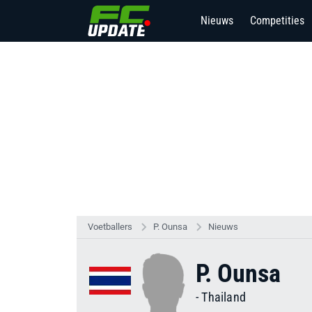
Nieuws
Competities
Voetballers
P. Ounsa
Nieuws
P. Ounsa
-
Thailand