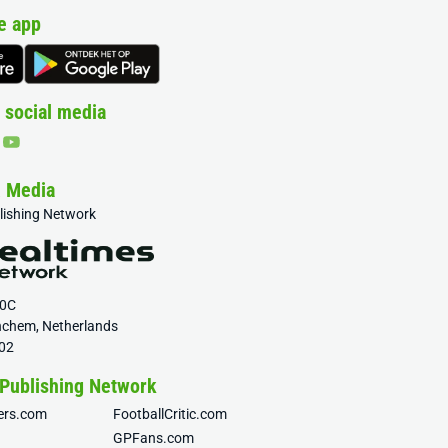
e app
 social media
& Media
blishing Network
20C
nchem, Netherlands
02
 Publishing Network
fers.com
FootballCritic.com
GPFans.com