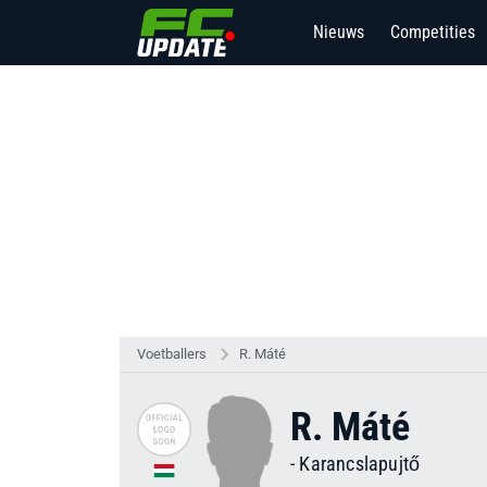
Nieuws
Competities
Voetballers
R. Máté
R. Máté
-
Karancslapujtő