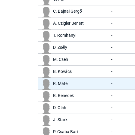
C. Bajnai Gergő
-
Á. Czigler Benett
-
T. Romhányi
-
D. Zsély
-
M. Cseh
-
B. Kovács
-
R. Máté
-
B. Benedek
-
D. Oláh
-
J. Stark
-
P. Csaba Bari
-