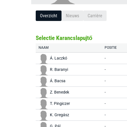
Overzicht
Nieuws
Carrière
Selectie Karancslapujtő
NAAM
POSITIE
Á. Laczkó
-
R. Baranyi
-
Á. Bacsa
-
Z. Benedek
-
T. Pingiczer
-
K. Gregász
-
G. Pál
-