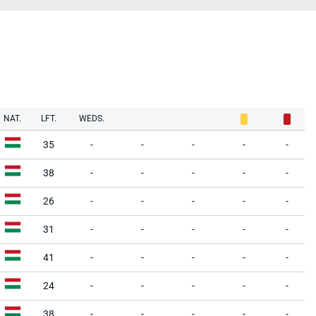
NAT.
LFT.
WEDS.
35
-
-
-
-
-
38
-
-
-
-
-
26
-
-
-
-
-
31
-
-
-
-
-
41
-
-
-
-
-
24
-
-
-
-
-
38
-
-
-
-
-