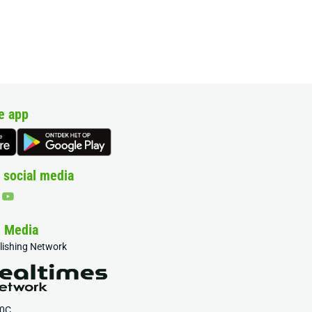
e app
 social media
& Media
blishing Network
20C