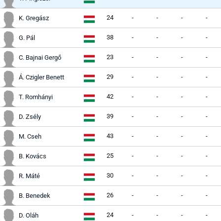
24
-
-
-
-
K. Gregász
38
-
-
-
-
G. Pál
23
-
-
-
-
C. Bajnai Gergő
29
-
-
-
-
Á. Czigler Benett
42
-
-
-
-
T. Romhányi
39
-
-
-
-
D. Zsély
43
-
-
-
-
M. Cseh
25
-
-
-
-
B. Kovács
30
-
-
-
-
R. Máté
26
-
-
-
-
B. Benedek
24
-
-
-
-
D. Oláh