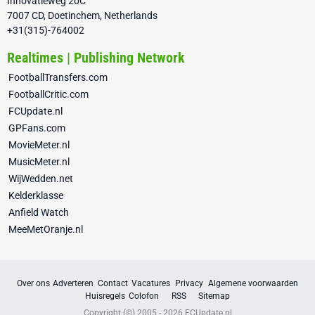
Innovatieweg 20C
7007 CD, Doetinchem, Netherlands
+31(315)-764002
Realtimes | Publishing Network
FootballTransfers.com
FootballCritic.com
FCUpdate.nl
GPFans.com
MovieMeter.nl
MusicMeter.nl
WijWedden.net
Kelderklasse
Anfield Watch
MeeMetOranje.nl
Over ons
Adverteren
Contact
Vacatures
Privacy
Algemene voorwaarden
Huisregels
Colofon
RSS
Sitemap
Copyright (©) 2005 - 2026
FCUpdate.nl