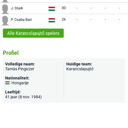
30
-
-
-
-
J. Stark
26
-
-
-
-
P. Csaba Bari
Alle Karancslapujtő spelers
Profiel
Volledige naam:
Huidige team:
Tamás Pingiczer
Karancslapujtő
Nationaliteit:
Hongarije
Leeftijd:
41 jaar (8 nov. 1984)