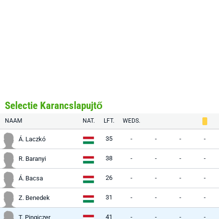
Selectie Karancslapujtő
NAAM
NAT.
LFT.
WEDS.
35
-
-
-
-
Á. Laczkó
38
-
-
-
-
R. Baranyi
26
-
-
-
-
Á. Bacsa
31
-
-
-
-
Z. Benedek
41
-
-
-
-
T. Pingiczer